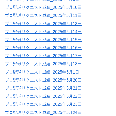
プロ野球リクエスト成績_2025年5月10日
プロ野球リクエスト成績_2025年5月11日
プロ野球リクエスト成績_2025年5月13日
プロ野球リクエスト成績_2025年5月14日
プロ野球リクエスト成績_2025年5月15日
プロ野球リクエスト成績_2025年5月16日
プロ野球リクエスト成績_2025年5月17日
プロ野球リクエスト成績_2025年5月18日
プロ野球リクエスト成績_2025年5月1日
プロ野球リクエスト成績_2025年5月20日
プロ野球リクエスト成績_2025年5月21日
プロ野球リクエスト成績_2025年5月22日
プロ野球リクエスト成績_2025年5月23日
プロ野球リクエスト成績_2025年5月24日