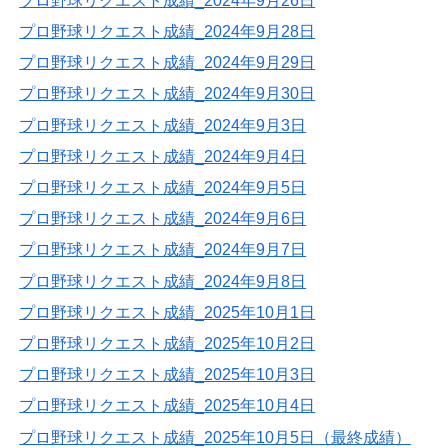
プロ野球リクエスト成績_2024年9月26日
プロ野球リクエスト成績_2024年9月28日
プロ野球リクエスト成績_2024年9月29日
プロ野球リクエスト成績_2024年9月30日
プロ野球リクエスト成績_2024年9月3日
プロ野球リクエスト成績_2024年9月4日
プロ野球リクエスト成績_2024年9月5日
プロ野球リクエスト成績_2024年9月6日
プロ野球リクエスト成績_2024年9月7日
プロ野球リクエスト成績_2024年9月8日
プロ野球リクエスト成績_2025年10月1日
プロ野球リクエスト成績_2025年10月2日
プロ野球リクエスト成績_2025年10月3日
プロ野球リクエスト成績_2025年10月4日
プロ野球リクエスト成績_2025年10月5日（最終成績）