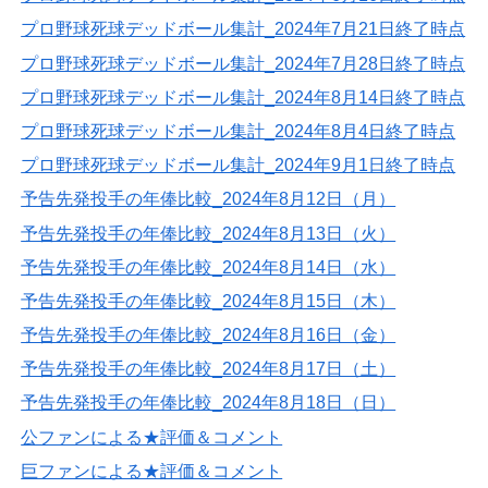
プロ野球死球デッドボール集計_2024年7月21日終了時点
プロ野球死球デッドボール集計_2024年7月28日終了時点
プロ野球死球デッドボール集計_2024年8月14日終了時点
プロ野球死球デッドボール集計_2024年8月4日終了時点
プロ野球死球デッドボール集計_2024年9月1日終了時点
予告先発投手の年俸比較_2024年8月12日（月）
予告先発投手の年俸比較_2024年8月13日（火）
予告先発投手の年俸比較_2024年8月14日（水）
予告先発投手の年俸比較_2024年8月15日（木）
予告先発投手の年俸比較_2024年8月16日（金）
予告先発投手の年俸比較_2024年8月17日（土）
予告先発投手の年俸比較_2024年8月18日（日）
公ファンによる★評価＆コメント
巨ファンによる★評価＆コメント