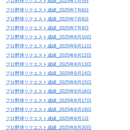
プロ野球リクエスト成績_2025年7月5日
プロ野球リクエスト成績_2025年7月6日
プロ野球リクエスト成績_2025年7月8日
プロ野球リクエスト成績_2025年7月9日
プロ野球リクエスト成績_2025年8月10日
プロ野球リクエスト成績_2025年8月11日
プロ野球リクエスト成績_2025年8月12日
プロ野球リクエスト成績_2025年8月13日
プロ野球リクエスト成績_2025年8月14日
プロ野球リクエスト成績_2025年8月15日
プロ野球リクエスト成績_2025年8月16日
プロ野球リクエスト成績_2025年8月17日
プロ野球リクエスト成績_2025年8月19日
プロ野球リクエスト成績_2025年8月1日
プロ野球リクエスト成績_2025年8月20日