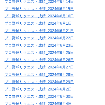
プロ野球リクエスト成績_2024年6月14日
プロ野球リクエスト成績_2024年6月15日
プロ野球リクエスト成績_2024年6月16日
プロ野球リクエスト成績_2024年6月1日
プロ野球リクエスト成績_2024年6月21日
プロ野球リクエスト成績_2024年6月22日
プロ野球リクエスト成績_2024年6月23日
プロ野球リクエスト成績_2024年6月25日
プロ野球リクエスト成績_2024年6月26日
プロ野球リクエスト成績_2024年6月27日
プロ野球リクエスト成績_2024年6月28日
プロ野球リクエスト成績_2024年6月29日
プロ野球リクエスト成績_2024年6月2日
プロ野球リクエスト成績_2024年6月30日
プロ野球リクエスト成績_2024年6月4日