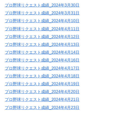
プロ野球リクエスト成績_2024年3月30日
プロ野球リクエスト成績_2024年3月31日
プロ野球リクエスト成績_2024年4月10日
プロ野球リクエスト成績_2024年4月11日
プロ野球リクエスト成績_2024年4月12日
プロ野球リクエスト成績_2024年4月13日
プロ野球リクエスト成績_2024年4月14日
プロ野球リクエスト成績_2024年4月16日
プロ野球リクエスト成績_2024年4月17日
プロ野球リクエスト成績_2024年4月18日
プロ野球リクエスト成績_2024年4月19日
プロ野球リクエスト成績_2024年4月20日
プロ野球リクエスト成績_2024年4月21日
プロ野球リクエスト成績_2024年4月23日