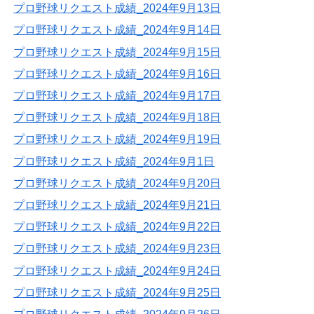
プロ野球リクエスト成績_2024年9月13日
プロ野球リクエスト成績_2024年9月14日
プロ野球リクエスト成績_2024年9月15日
プロ野球リクエスト成績_2024年9月16日
プロ野球リクエスト成績_2024年9月17日
プロ野球リクエスト成績_2024年9月18日
プロ野球リクエスト成績_2024年9月19日
プロ野球リクエスト成績_2024年9月1日
プロ野球リクエスト成績_2024年9月20日
プロ野球リクエスト成績_2024年9月21日
プロ野球リクエスト成績_2024年9月22日
プロ野球リクエスト成績_2024年9月23日
プロ野球リクエスト成績_2024年9月24日
プロ野球リクエスト成績_2024年9月25日