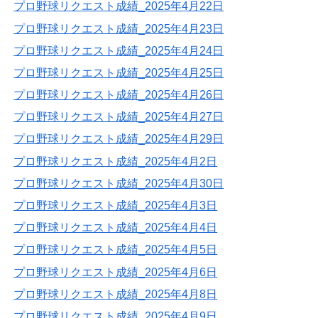
プロ野球リクエスト成績_2025年4月22日
プロ野球リクエスト成績_2025年4月23日
プロ野球リクエスト成績_2025年4月24日
プロ野球リクエスト成績_2025年4月25日
プロ野球リクエスト成績_2025年4月26日
プロ野球リクエスト成績_2025年4月27日
プロ野球リクエスト成績_2025年4月29日
プロ野球リクエスト成績_2025年4月2日
プロ野球リクエスト成績_2025年4月30日
プロ野球リクエスト成績_2025年4月3日
プロ野球リクエスト成績_2025年4月4日
プロ野球リクエスト成績_2025年4月5日
プロ野球リクエスト成績_2025年4月6日
プロ野球リクエスト成績_2025年4月8日
プロ野球リクエスト成績_2025年4月9日