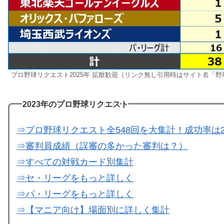
プロ野球リクエスト2025年 拡散歓迎（リンク無し引用時はサイト名「
2023年のプロ野球リクエスト
⇒プロ野球リクエスト全548回を大集計！成功率は2
⇒審判員成績（誤審の多かった審判は？）
⇒すべての対戦カード別集計
⇒セ・リーグをもっと詳しく
⇒パ・リーグをもっと詳しく
⇒【マニア向け】場面別に詳しく集計