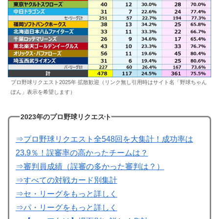
プロ野球リクエスト2025年 拡散歓迎（リンク無し引用時はサイト名「野球ちゃん
ぽん」表示を希望します）
2023年のプロ野球リクエスト
⇒プロ野球リクエスト全548回を大集計！成功率は
23.9％！誤審率の高かったチームは？
⇒審判員成績（誤審の多かった審判は？）
⇒すべての対戦カード別集計
⇒セ・リーグをもっと詳しく
⇒パ・リーグをもっと詳しく