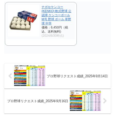
ました。 【リクエス...
した。 【リクエスト結...
ナガセケンコー
(KENKO) 軟式野球 公
認球 ケンコーボール
M号 野球 ボール 草野
球 中学
価格：6,450円（税
込、送料無料)
(2024/8/30時点)
プロ野球リクエスト成績_2025年9月14日
プロ野球リクエスト成績_2025年9月16日