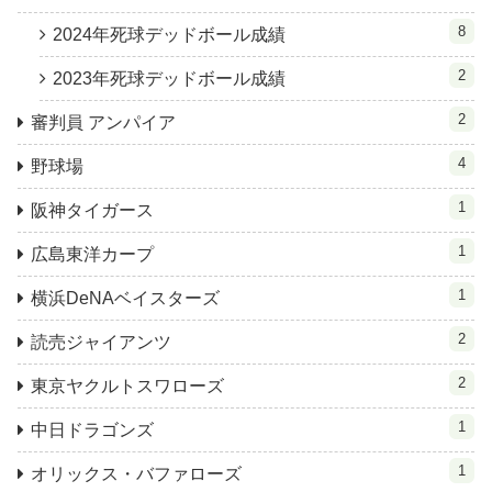
8
2024年死球デッドボール成績
2
2023年死球デッドボール成績
2
審判員 アンパイア
4
野球場
1
阪神タイガース
1
広島東洋カープ
1
横浜DeNAベイスターズ
2
読売ジャイアンツ
2
東京ヤクルトスワローズ
1
中日ドラゴンズ
1
オリックス・バファローズ