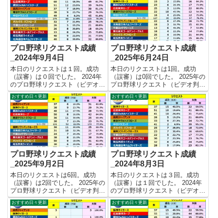
プロ野球リクエスト成績
プロ野球リクエスト成績
_2024年9月4日
_2025年6月24日
本日のリクエストは１回。成功
本日のリクエストは1回。成功
（誤審）は０回でした。 2024年
（誤審）は0回でした。 2025年の
のプロ野球リクエスト（ビデオ判
プロ野球リクエスト（ビデオ判
定）成績を記録集計しています。
定）成績を記録集計しています。
おすすめ日々更新
おすすめ日々更新
今シーズンのリクエスト成功率は
今シーズンのリクエスト成功率は
これで22.2%。リクエスト数472
これで22.9%。リクエスト数240
回、成功105回、失敗367回とな
回、成功55回、失敗185回となり
りました。 【リク...
ました。 【リクエ...
プロ野球リクエスト成績
プロ野球リクエスト成績
_2025年9月2日
_2024年8月3日
本日のリクエストは6回。成功
本日のリクエストは３回。成功
（誤審）は2回でした。 2025年の
（誤審）は１回でした。 2024年
プロ野球リクエスト（ビデオ判
のプロ野球リクエスト（ビデオ判
定）成績を記録集計しています。
定）成績を記録集計しています。
おすすめ日々更新
おすすめ日々更新
今シーズンのリクエスト成功率は
今シーズンのリクエスト成功率は
これで23.4%。リクエスト数440
これで23.1%。リクエスト数389