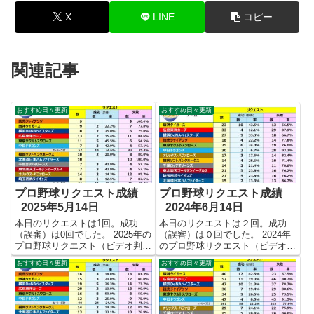
X
LINE
コピー
関連記事
おすすめ日々更新
おすすめ日々更新
プロ野球リクエスト成績
プロ野球リクエスト成績
_2025年5月14日
_2024年6月14日
本日のリクエストは1回。成功
本日のリクエストは２回。成功
（誤審）は0回でした。 2025年の
（誤審）は０回でした。 2024年
プロ野球リクエスト（ビデオ判
のプロ野球リクエスト（ビデオ判
定）成績を記録集計しています。
定）成績を記録集計しています。
おすすめ日々更新
おすすめ日々更新
今シーズンのリクエスト成功率は
今シーズンのリクエスト成功率は
これで22.1%。リクエスト数113
これで22.1%。リクエスト数258
回、成功25回、失敗88回となり
回、成功57回、失敗201回となり
ました。 【リクエス...
ました。 【リク...