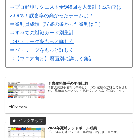
⇒プロ野球リクエスト全548回を大集計！成功率は
23.9％！誤審率の高かったチームは？
⇒審判員成績（誤審の多かった審判は？）
⇒すべての対戦カード別集計
⇒セ・リーグをもっと詳しく
⇒パ・リーグをもっと詳しく
⇒【マニア向け】場面別に詳しく集計
予告先発投手の年俸比較
予告先発投手情報に年俸とシーズン成績を加味してみまし
た。 見始めるといろいろ気付くこともあり面白いです。
xi0ix.com
2024年死球デッドボール成績
「2024年死球デッドボール成績」の記事一覧です。