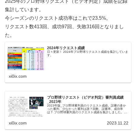
2025年のプロ野球リクエスト（ビデオ判定）成績を記録
集計しています。
今シーズンのリクエスト成功率はこれで23.5%。
リクエスト数413回、成功97回、失敗316回となりまし
た。
2024年リクエスト成績
日々更新！ 2024年プロ野球リクエスト成績を集計していま
す。
xi0ix.com
プロ野球リクエスト（ビデオ判定）審判員成績
_2023年
2023年版_プロ野球審判員のリクエスト成績。誤審の多か
った審判、少なかった審判は誰？回数、誤審率、成功率
は？ プロ野球審判員のリクエスト成績を集計しました。厳
しい表現となりますが、『判定が覆る＝誤審だった』とい
うことになります。なお、集計...
xi0ix.com
2023.11.22