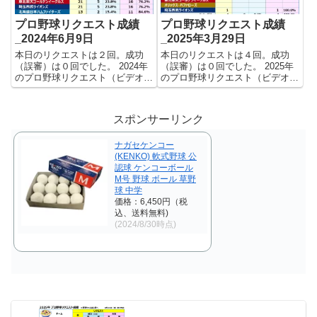
プロ野球リクエスト成績
プロ野球リクエスト成績
_2024年6月9日
_2025年3月29日
本日のリクエストは２回。成功
本日のリクエストは４回。成功
（誤審）は０回でした。 2024年
（誤審）は０回でした。 2025年
のプロ野球リクエスト（ビデオ判
のプロ野球リクエスト（ビデオ判
定）成績を記録集計しています。
定）成績を記録集計しています。
今シーズンのリクエスト成功率は
今シーズンのリクエスト成功率は
これで22.4%。リクエスト数246
これで0.0%。リクエスト数9回、
スポンサーリンク
回、成功55回、失敗191回となり
成功0回、失敗9回となりまし
ました。 【リク...
た。 【リクエスト結果_集...
ナガセケンコー
(KENKO) 軟式野球 公
認球 ケンコーボール
M号 野球 ボール 草野
球 中学
価格：6,450円（税
込、送料無料)
(2024/8/30時点)