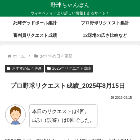
野球ちゃんぽん
ウィキペディアより詳しい情報もあるサイト！
死球デッドボール集計
プロ野球リクエスト集計
審判員リクエスト成績
12球場の広さ比較など
ホーム
おすすめ日々更新
おすすめ日々更新
2025年リクエスト成績
プロ野球リクエスト成績_2025年8月15日
2025.08.15
本日のリクエストは4回。
成功（誤審）は0回でした。