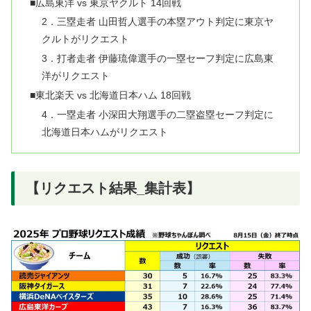
■広島東洋 vs 東京ヤクルト 14回戦
2．三塁走者 山田哲人選手の本塁アウト判定に東京ヤ
クルトがリクエスト
3．打者走者 伊藤琉偉選手の一塁セーフ判定に広島東
洋がリクエスト
■東北楽天 vs 北海道日本ハム 18回戦
4．一塁走者 小深田大翔選手の二塁盗塁セーフ判定に
北海道日本ハムがリクエスト
【リクエスト結果_集計表】