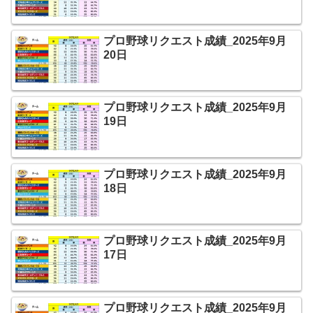
プロ野球リクエスト成績_2025年9月
20日
プロ野球リクエスト成績_2025年9月
19日
プロ野球リクエスト成績_2025年9月
18日
プロ野球リクエスト成績_2025年9月
17日
プロ野球リクエスト成績_2025年9月