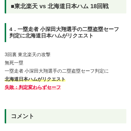
■東北楽天 vs 北海道日本ハム 18回戦
4．一塁走者 小深田大翔選手の二塁盗塁セーフ
判定に北海道日本ハムがリクエスト
3回裏 東北楽天の攻撃
無死一塁
一塁走者 小深田大翔選手の二塁盗塁セーフ判定に
北海道日本ハムがリクエスト
失敗：判定変わらずセーフ
コメント