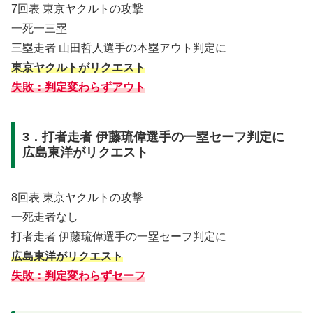
7回表 東京ヤクルトの攻撃
一死一三塁
三塁走者 山田哲人選手の本塁アウト判定に
東京ヤクルトがリクエスト
失敗：判定変わらずアウト
3．打者走者 伊藤琉偉選手の一塁セーフ判定に
広島東洋がリクエスト
8回表 東京ヤクルトの攻撃
一死走者なし
打者走者 伊藤琉偉選手の一塁セーフ判定に
広島東洋がリクエスト
失敗：判定変わらずセーフ