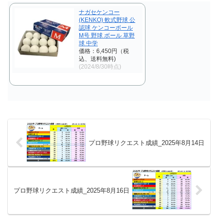
りました。 【リク...
りました。 【リク...
ナガセケンコー
(KENKO) 軟式野球 公
認球 ケンコーボール
M号 野球 ボール 草野
球 中学
価格：6,450円（税
込、送料無料)
(2024/8/30時点)
プロ野球リクエスト成績_2025年8月14日
プロ野球リクエスト成績_2025年8月16日