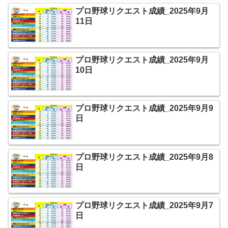
プロ野球リクエスト成績_2025年9月
11日
プロ野球リクエスト成績_2025年9月
10日
プロ野球リクエスト成績_2025年9月9
日
プロ野球リクエスト成績_2025年9月8
日
プロ野球リクエスト成績_2025年9月7
日