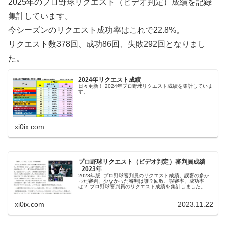
2025年のプロ野球リクエスト（ビデオ判定）成績を記録
集計しています。
今シーズンのリクエスト成功率はこれで22.8%。
リクエスト数378回、成功86回、失敗292回となりまし
た。
2024年リクエスト成績
日々更新！ 2024年プロ野球リクエスト成績を集計していま
す。
xi0ix.com
プロ野球リクエスト（ビデオ判定）審判員成績
_2023年
2023年版_プロ野球審判員のリクエスト成績。誤審の多か
った審判、少なかった審判は誰？回数、誤審率、成功率
は？ プロ野球審判員のリクエスト成績を集計しました。厳
しい表現となりますが、『判定が覆る＝誤審だった』とい
うことになります。なお、集計...
xi0ix.com
2023.11.22