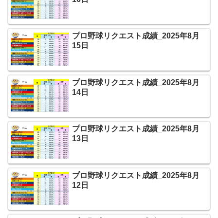
プロ野球リクエスト成績_2025年8月
15日
プロ野球リクエスト成績_2025年8月
14日
プロ野球リクエスト成績_2025年8月
13日
プロ野球リクエスト成績_2025年8月
12日