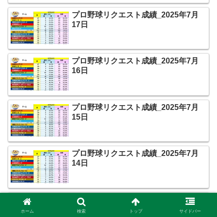
プロ野球リクエスト成績_2025年7月
17日
プロ野球リクエスト成績_2025年7月
16日
プロ野球リクエスト成績_2025年7月
15日
プロ野球リクエスト成績_2025年7月
14日
プロ野球リクエスト成績_2025年7月
13日
ホーム
検索
トップ
サイドバー