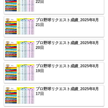
22日
プロ野球リクエスト成績_2025年8月
21日
プロ野球リクエスト成績_2025年8月
20日
プロ野球リクエスト成績_2025年8月
19日
プロ野球リクエスト成績_2025年8月
17日