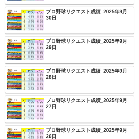
プロ野球リクエスト成績_2025年9月
30日
プロ野球リクエスト成績_2025年9月
29日
プロ野球リクエスト成績_2025年9月
28日
プロ野球リクエスト成績_2025年9月
27日
プロ野球リクエスト成績_2025年9月
26日