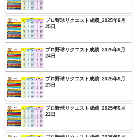
プロ野球リクエスト成績_2025年9月
25日
プロ野球リクエスト成績_2025年9月
24日
プロ野球リクエスト成績_2025年9月
23日
プロ野球リクエスト成績_2025年9月
22日