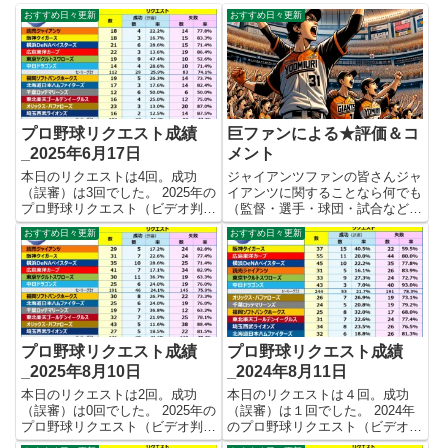
おすすめ日々更新
おすすめ日々更新
プロ野球リクエスト成績
巨ファンによる★評価＆コ
_2025年6月17日
メント
本日のリクエストは4回。成功
ジャイアンツファンの皆さんジャ
（誤審）は3回でした。 2025年の
イアンツに関することなら何でも
プロ野球リクエスト（ビデオ判
（監督・選手・球団・試合など）
定）成績を記録集計しています。
良いので★評価＆コメントをお願
おすすめ日々更新
おすすめ日々更新
今シーズンのリクエスト成功率は
いします。登録不要のゲストユー
これで24.2%。リクエスト数215
ザーで可能なので気軽にどうぞ！
回、成功52回、失敗163回となり
評価結果 あなたの★評価＆コ
ました。 【リクエ...
メント
プロ野球リクエスト成績
プロ野球リクエスト成績
_2025年8月10日
_2024年8月11日
本日のリクエストは2回。成功
本日のリクエストは４回。成功
（誤審）は0回でした。 2025年の
（誤審）は１回でした。 2024年
プロ野球リクエスト（ビデオ判
のプロ野球リクエスト（ビデオ判
定）成績を記録集計しています。
定）成績を記録集計しています。