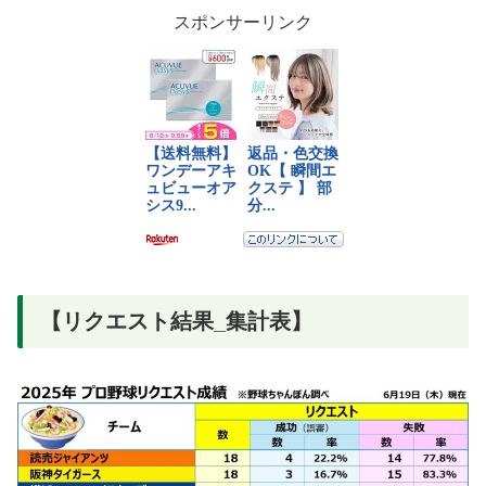
スポンサーリンク
【リクエスト結果_集計表】