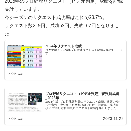
2025年のプロ野球リクエスト（ビデオ判定）成績を記録
集計しています。
今シーズンのリクエスト成功率はこれで23.7%。
リクエスト数219回、成功52回、失敗167回となりまし
た。
2024年リクエスト成績
日々更新！ 2024年プロ野球リクエスト成績を集計していま
す。
xi0ix.com
プロ野球リクエスト（ビデオ判定）審判員成績
_2023年
2023年版_プロ野球審判員のリクエスト成績。誤審の多か
った審判、少なかった審判は誰？回数、誤審率、成功率
は？ プロ野球審判員のリクエスト成績を集計しました。厳
しい表現となりますが、『判定が覆る＝誤審だった』とい
うことになります。なお、集計...
xi0ix.com
2023.11.22