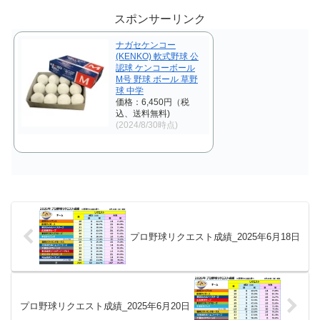
これで23.0%。リクエスト数239
これで22.7%。リクエスト数510
スポンサーリンク
回、成功55回、失敗184回となり
回、成功116回、失敗394回とな
ました。 【リクエ...
りました。 【リク...
ナガセケンコー
(KENKO) 軟式野球 公
認球 ケンコーボール
M号 野球 ボール 草野
球 中学
価格：6,450円（税
込、送料無料)
(2024/8/30時点)
プロ野球リクエスト成績_2025年6月18日
プロ野球リクエスト成績_2025年6月20日