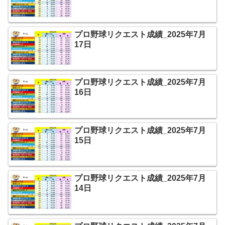
プロ野球リクエスト成績_2025年7月
17日
プロ野球リクエスト成績_2025年7月
16日
プロ野球リクエスト成績_2025年7月
15日
プロ野球リクエスト成績_2025年7月
14日