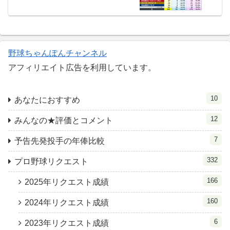
野球ちゃんぽんチャンネル
アフィリエイト広告を利用しています。
10
あなたにおすすめ
12
みんなの★評価とコメント
7
予告先発投手の年俸比較
332
プロ野球リクエスト
166
2025年リクエスト成績
160
2024年リクエスト成績
6
2023年リクエスト成績