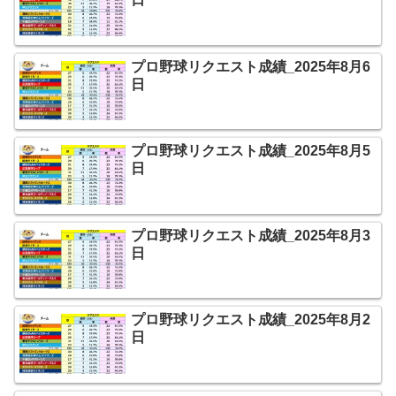
プロ野球リクエスト成績_2025年8月6
日
プロ野球リクエスト成績_2025年8月5
日
プロ野球リクエスト成績_2025年8月3
日
プロ野球リクエスト成績_2025年8月2
日