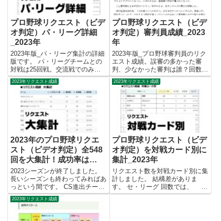
プロ野球リクエスト（ビデ
プロ野球リクエスト（ビデ
オ判定）パ・リーグ詳細
オ判定）審判員成績_2023
_2023年
年
2023年版_パ・リーグ集計の詳細
2023年版_プロ野球審判員のリク
版です。 パ・リーグチームとの
エスト成績。誤審の多かった審
対戦は25回戦。交流戦でのみ対
判、少なかった審判は誰？回数、
戦のセ・リーグチームとは3回戦
誤審率、成功率は？ プロ野球審
2023年リクエスト成績
2023年リクエスト成績
です。 2024年プロ野球リクエス
判員のリクエスト成績を集計しま
ト ⇒プロ野球リクエスト成績
した。厳しい表現となりますが、
（日々更新） 2023年もっと詳し
『判定が覆る＝誤審だった』とい
く ⇒プロ野球リクエ...
うことになります。なお、集計...
2023年のプロ野球リクエ
プロ野球リクエスト（ビデ
スト（ビデオ判定）全548
オ判定）を対戦カード別に
回を大集計！成功率は
集計_2023年
23.9％！誤審率の高かった
2023シーズンが終了しました。
リクエスト数を対戦カード別に集
チームは？
長いシーズンも終わってみればあ
計しました。 結構差がありま
っという間です。 CS進出チーム
す。 セ・リーグ 回数では、
のファンはもう暫く楽しめます
一番多いが、横浜DeNA 読売 の
2023年リクエスト成績
が、そうでないチームのファンは
25回。 一番少ないが、阪
ロスっているところでしょう。
神 広島東洋 の6回。 約4
ただ、夢と希望を好きに抱けるオ
倍。 成功率では、 一番高い