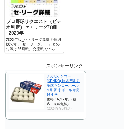
フシーズンはシーズン中の厳しい
のが、広島東洋 読売 の
現実から逃れられる安息の日々で
35.7%。 一番少ないのが、
もあります。 リクエスト成績を
阪神 広島東洋 の0.0％。 パ・リ
集計してみましたので、オフシー
ーグ 東北楽天が大活躍です。 回
プロ野球リクエスト（ビデ
ズンのネタとしてお楽しみくださ
数では、 一番多いが、東北
い。 2023年シーズンのリクエス
楽天 北海道日本ハム の28回。
オ判定）セ・リーグ詳細
ト総数は548回。 成功が131回な
一番少ないが、オリックス
_2023年
ので、その成功率は23.9%でし
東北楽天 の10回。 約3倍で
2023年版_セ・リーグ集計の詳細
た。 悪意のある言い方をすれ
すが、東北楽天がどちらにも入っ
版です。 セ・リーグチームとの
ば、成功＝誤審とも言えるわけ
ているのが興味深いです。 成功
対戦は25回戦。交流戦でのみ対
で。 際どいプレーに限ってはい
率では、 一番高いのが、オ
戦のパ・リーグチームとは3回戦
るものの、その割合が4回に1回
リックス 千葉ロッテ の
です。 2024年プロ野球リクエス
というのは思いのほか高確率に感
42.9%。 一番少ないのが、
ト ⇒プロ野球リクエスト成績
じます。 ただ、リクエスト制度
東北楽天 埼玉西武 の0.0％。
スポンサーリンク
（日々更新） 2023年もっと詳し
が導入されて6年が経ち、リプレ
こちらはリクエスト15
く ⇒プロ野球リクエ...
ー検証のスロー映像で見ても判断
回で成功0回となかなかでした。
ナガセケンコー
が難しいプレーの多いことをファ
交流戦
(KENKO) 軟式野球 公
ンが十分に理解するところとなり
認球 ケンコーボール
ました。 それにより審判へのリ
M号 野球 ボール 草野
スペクト度が低くなることは無い
球 中学
のかなと感じています。 導入時
価格：6,450円（税
は賛否両論あったリクエスト制度
込、送料無料)
ですが、もう導入以前には戻れま
(2024/8/30時点)
せんね。 リプレー検証の誤審と
思われる事象がゼロという訳では
無いものの、スッキリ感は確実に
向上していますので。