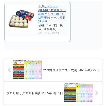
ました。 【リクエ...
りました。 【リク...
ナガセケンコー
(KENKO) 軟式野球 公
認球 ケンコーボール
M号 野球 ボール 草野
球 中学
価格：6,450円（税
込、送料無料)
(2024/8/30時点)
プロ野球リクエスト成績_2025年8月29日
プロ野球リクエスト成績_2025年8月31日