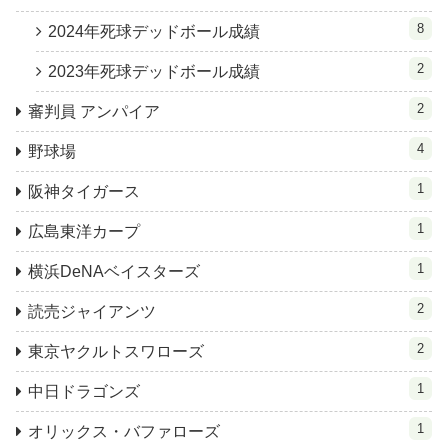
8
2024年死球デッドボール成績
2
2023年死球デッドボール成績
2
審判員 アンパイア
4
野球場
1
阪神タイガース
1
広島東洋カープ
1
横浜DeNAベイスターズ
2
読売ジャイアンツ
2
東京ヤクルトスワローズ
1
中日ドラゴンズ
1
オリックス・バファローズ