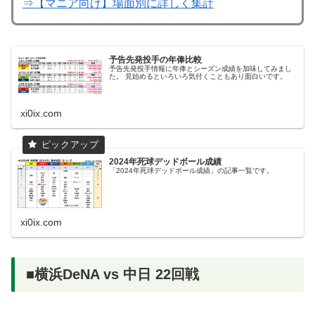
⇒【マニア向け】場面別に詳しく集計
予告先発投手の年俸比較
予告先発投手情報に年俸とシーズン成績を加味してみまし
た。 見始めるといろいろ気付くこともあり面白いです。
xi0ix.com
2024年死球デッドボール成績
「2024年死球デッドボール成績」の記事一覧です。
xi0ix.com
■横浜DeNA vs 中日 22回戦