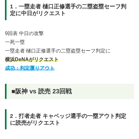
1．一塁走者 樋口正修選手の二塁盗塁セーフ判
定に中日がリクエスト
9回表 中日の攻撃
一死一塁
一塁走者 樋口正修選手の二塁盗塁セーフ判定に
横浜DeNAがリクエスト
成功：判定覆りアウト
■阪神 vs 読売 23回戦
2．打者走者 キャベッジ選手の一塁アウト判定
に読売がリクエスト