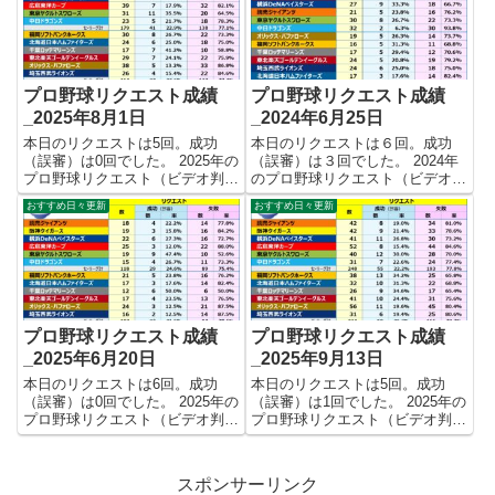
回、成功70回、失敗222回となり
回、成功65回、失敗209回となり
ました。 【リク...
ました。 【リクエ...
プロ野球リクエスト成績
プロ野球リクエスト成績
_2025年8月1日
_2024年6月25日
本日のリクエストは5回。成功
本日のリクエストは６回。成功
（誤審）は0回でした。 2025年の
（誤審）は３回でした。 2024年
プロ野球リクエスト（ビデオ判
のプロ野球リクエスト（ビデオ判
定）成績を記録集計しています。
定）成績を記録集計しています。
おすすめ日々更新
おすすめ日々更新
今シーズンのリクエスト成功率は
今シーズンのリクエスト成功率は
これで22.7%。リクエスト数343
これで24.1%。リクエスト数290
回、成功78回、失敗265回となり
回、成功70回、失敗220回となり
ました。 【リクエ...
ました。 【リク...
プロ野球リクエスト成績
プロ野球リクエスト成績
_2025年6月20日
_2025年9月13日
本日のリクエストは6回。成功
本日のリクエストは5回。成功
（誤審）は0回でした。 2025年の
（誤審）は1回でした。 2025年の
プロ野球リクエスト（ビデオ判
プロ野球リクエスト（ビデオ判
定）成績を記録集計しています。
定）成績を記録集計しています。
今シーズンのリクエスト成功率は
今シーズンのリクエスト成功率は
これで23.1%。リクエスト数225
これで24.2%。リクエスト数472
スポンサーリンク
回、成功52回、失敗173回となり
回、成功114回、失敗358回とな