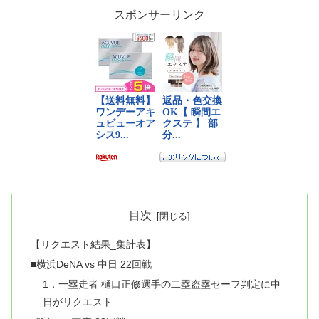
スポンサーリンク
目次
【リクエスト結果_集計表】
■横浜DeNA vs 中日 22回戦
1．一塁走者 樋口正修選手の二塁盗塁セーフ判定に中
日がリクエスト