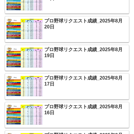
プロ野球リクエスト成績_2025年8月
20日
プロ野球リクエスト成績_2025年8月
19日
プロ野球リクエスト成績_2025年8月
17日
プロ野球リクエスト成績_2025年8月
16日