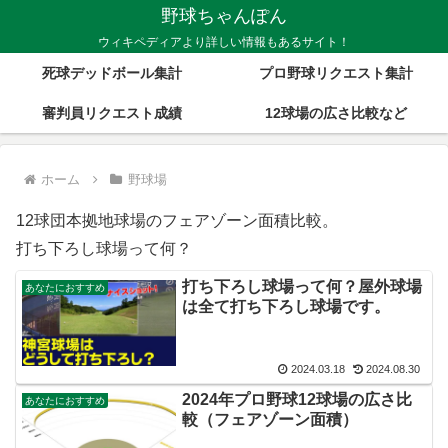
野球ちゃんぽん
ウィキペディアより詳しい情報もあるサイト！
死球デッドボール集計
プロ野球リクエスト集計
審判員リクエスト成績
12球場の広さ比較など
ホーム
野球場
12球団本拠地球場のフェアゾーン面積比較。
打ち下ろし球場って何？
打ち下ろし球場って何？屋外球場
あなたにおすすめ
は全て打ち下ろし球場です。
2024.03.18
2024.08.30
2024年プロ野球12球場の広さ比
あなたにおすすめ
較（フェアゾーン面積）