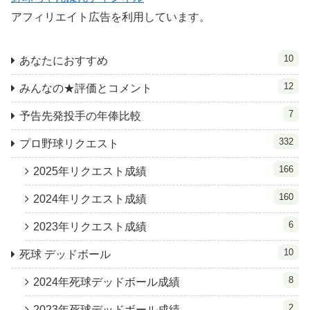
アフィリエイト広告を利用しています。
10
あなたにおすすめ
12
みんなの★評価とコメント
7
予告先発投手の年俸比較
332
プロ野球リクエスト
166
2025年リクエスト成績
160
2024年リクエスト成績
6
2023年リクエスト成績
10
死球 デッドボール
8
2024年死球デッドボール成績
2
2023年死球デッドボール成績