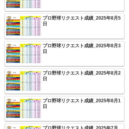
プロ野球リクエスト成績_2025年8月5
日
プロ野球リクエスト成績_2025年8月3
日
プロ野球リクエスト成績_2025年8月2
日
プロ野球リクエスト成績_2025年8月1
日
プロ野球リクエスト成績_2025年7月