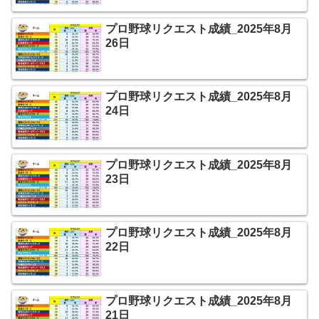
プロ野球リクエスト成績_2025年8月
26日
プロ野球リクエスト成績_2025年8月
24日
プロ野球リクエスト成績_2025年8月
23日
プロ野球リクエスト成績_2025年8月
22日
プロ野球リクエスト成績_2025年8月
21日