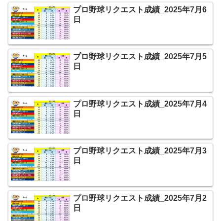
プロ野球リクエスト成績_2025年7月6
日
プロ野球リクエスト成績_2025年7月5
日
プロ野球リクエスト成績_2025年7月4
日
プロ野球リクエスト成績_2025年7月3
日
プロ野球リクエスト成績_2025年7月2
日