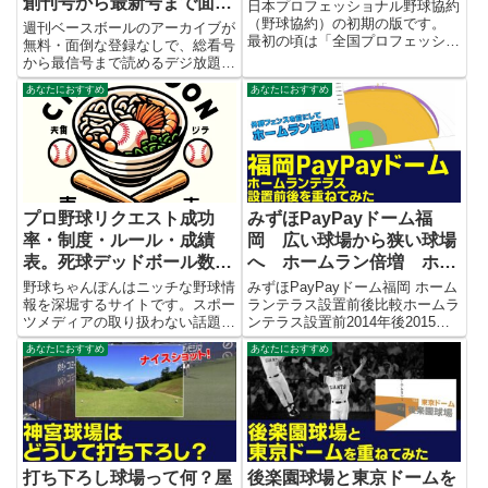
創刊号から最新号まで面倒
日本プロフェッショナル野球協約
な登録なしでOK！
（野球協約）の初期の版です。
週刊ベースボールのアーカイブが
最初の頃は「全国プロフェッショ
無料・面倒な登録なしで、総看号
ナル野球協約」という名称だった
から最信号まで読めるデジ放題サ
のですね。 また、未審議事項と
ービスがすごいので紹介する。
あなたにおすすめ
あなたにおすすめ
いう位置付けの条文があることも
発行元であるベースボールマガジ
わかります。 野球協約を研究さ
ン社の正規サービスなのでもちろ
れている方やマニアの方に喜んで
ん合法安心して試してみて欲しい
いただけるかと。 ちなみに、
手順１ ↓のリンクからデジ放...
2000年頃以降の版は日本プロ野
球選手会サイトにアップされてい
ます。
プロ野球リクエスト成功
みずほPayPayドーム福
率・制度・ルール・成績
岡 広い球場から狭い球場
表。死球デッドボール数集
へ ホームラン倍増 ホー
計。みんなで監督采配を評
ムランテラス設置前後のフ
野球ちゃんぽんはニッチな野球情
みずほPayPayドーム福岡 ホーム
価する。
報を深堀するサイトです。スポー
ェアゾーン面積を比較
ランテラス設置前後比較ホームラ
ツメディアの取り扱わない話題を
ンテラス設置前2014年後2015年
独自の視点で調べたり集計したり
中堅122m〃左右中間116m110m
あなたにおすすめ
あなたにおすすめ
しています。
両翼100m〃外野フェンス高
5.84m4.2mフェアゾーン面積
10296.309㎡9648.748㎡...
打ち下ろし球場って何？屋
後楽園球場と東京ドームを