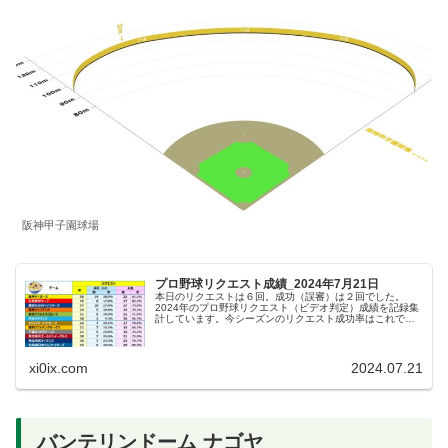
阪神甲子園球場
プロ野球リクエスト成績_2024年7月21日
本日のリクエストは６回。成功（誤審）は２回でした。
2024年のプロ野球リクエスト（ビデオ判定）成績を記録集
計しています。今シーズンのリクエスト成功率はこれで
23.9%。リクエスト数360回、成功86回、失敗274回とな
りました。 【リク...
xi0ix.com
2024.07.21
バンテリンドーム ナゴヤ