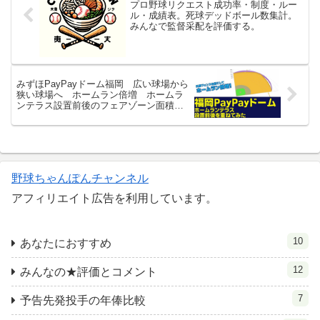
プロ野球リクエスト成功率・制度・ルー
ル・成績表。死球デッドボール数集計。
みんなで監督采配を評価する。
みずほPayPayドーム福岡 広い球場から
狭い球場へ ホームラン倍増 ホームラ
ンテラス設置前後のフェアゾーン面積を
比較
野球ちゃんぽんチャンネル
アフィリエイト広告を利用しています。
10
あなたにおすすめ
12
みんなの★評価とコメント
7
予告先発投手の年俸比較