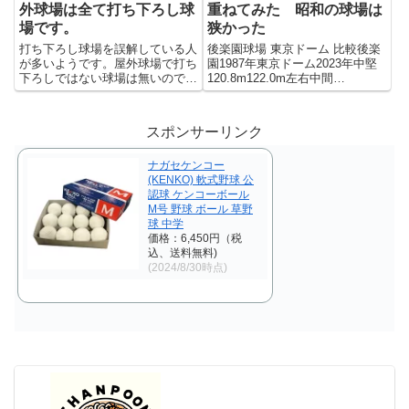
外球場は全て打ち下ろし球
重ねてみた 昭和の球場は
場です。
狭かった
打ち下ろし球場を誤解している人
後楽園球場 東京ドーム 比較後楽
が多いようです。屋外球場で打ち
園1987年東京ドーム2023年中堅
下ろしではない球場は無いのです
120.8m122.0m左右中間
けどね。
110.1m110.0m両翼87.8m100.0m
外野フェンス高2.1～4.7m4.24m
スポンサーリンク
ナガセケンコー
(KENKO) 軟式野球 公
認球 ケンコーボール
M号 野球 ボール 草野
球 中学
価格：6,450円（税
込、送料無料)
(2024/8/30時点)