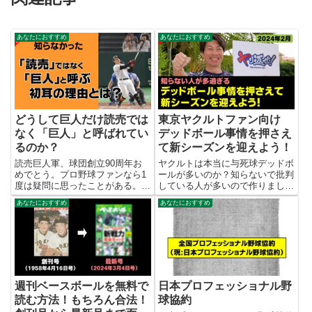
あなたにおすすめ
あなたにおすすめ
どうして巨人だけ読売では
東京ヤクルトファン向け
なく「巨人」と呼ばれてい
デッドボール事情を押さえ
るのか？
て新シーズンを迎えよう！
読売巨人軍、球団創立90周年お
ヤクルトは本当に与死球デッドボ
めでとう。プロ野球ファンなら1
ールが多いのか？知らないで批判
度は疑問に思ったことがある。
している人が多いので作りまし
「読売」ではなく「巨人」という
た。 この動画はゴミ球団と言わ
あなたにおすすめ
あなたにおすすめ
呼び方の理由を調べたら面白かっ
れてショックを受けてしまった東
たのでご紹介する。
京ヤクルトファンのうちの、おそ
らくプロ野球ファン歴の浅い方向
けに制作したものである。 そし
て...
週刊ベースボールを無料で
日本プロフェッショナル野
読む方法！もちろん合法！
球協約