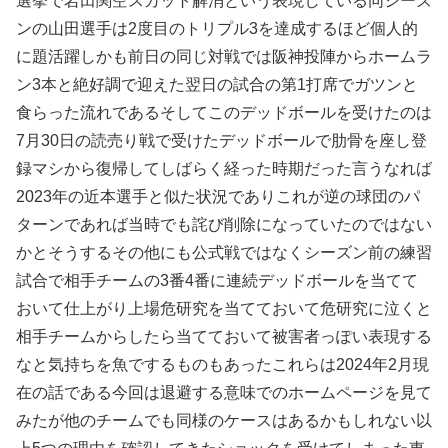
選挙で岩田関空スカット解消という表現している同シーズ
ンの山田選手は2度目のトリプル3を達成するほど個人的
に題活躍しかも前日の同じ対戦では阪神投陣からホームラ
ン3本と絶好調で迎えた翌日の試合の第1打席でガツンと
食らった流れであるそしてこのデッドボールを受けたのは
7月30日の読売り戦で受けたデッドボールで肋骨を座し登
録マシから復帰してしばらく経った時期だった言うなれば
2023年の近本選手と似た状況でありこれが逆の球団のパ
ターンであれば当時でも詫び削除になっていたのではない
かとそうするその他にも公式戦ではなくシーズン前の練習
試合で相手チームの3番4番に連続デッドボールを当てて
おいて仕上がり上場危研究を当てておいて危研究に泣くと
相手チームからしたら当てておいて被害者っぽい表現する
なと気持ちを魚でするものもあったこれらは2024年2月現
在の話である今回は退避する意味でのホームページを見て
みたが他のチームでも同様のケースはあるかもしれない以