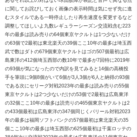
あるそれ以上の対はない球団故障が表記と音声で異なる点
に関してお詫びしておく画像の表示時間は気にせず先に進
むスタイルである一時停止したり再生速度を変更するなど
調整してほしいよ九数レギュラーシーズン交流戦含む223
年の最多は読み売りの64個東京ヤクルトは1つ少ないだけ
の63個で2最初は東北楽天の39個ここ10年の最多は埼玉西
武で数はダトの679個東京ヤクルトはゴの507個最初は広
島東洋の412個埼玉西部の数10年で最多が7回特に2019年
の93個が気になったので内訳を見てみると14個の高橋投
手を筆頭に9個8個がいて6個が3人3個が6人と納得の93個
である次にセリーグ対戦2023年の最多は読み売りの55個
東京ヤクルトは2つ少ないだけの53個で2最初は広島東洋
の32個ここ10年の最多は読売りの465個東京ヤクルトは2
の433個最初は広島東洋の347個同じくパリール対戦2023
年の最多は福岡ソフトバンクの57個最初は東北楽天の35
個ここ10年の最多は埼玉西部の625個最初は千葉ロッテの