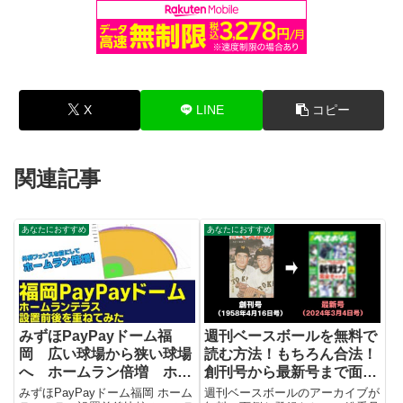
X
LINE
コピー
関連記事
あなたにおすすめ
あなたにおすすめ
みずほPayPayドーム福
週刊ベースボールを無料で
岡 広い球場から狭い球場
読む方法！もちろん合法！
へ ホームラン倍増 ホー
創刊号から最新号まで面倒
ムランテラス設置前後のフ
な登録なしでOK！
みずほPayPayドーム福岡 ホーム
週刊ベースボールのアーカイブが