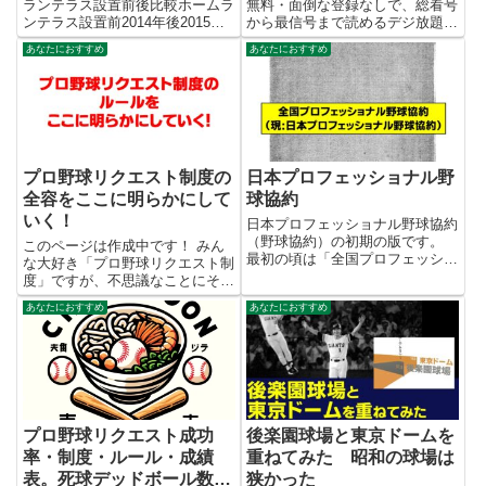
ェアゾーン面積を比較
ランテラス設置前後比較ホームラ
無料・面倒な登録なしで、総看号
ンテラス設置前2014年後2015年
から最信号まで読めるデジ放題サ
中堅122m〃左右中間116m110m
ービスがすごいので紹介する。
あなたにおすすめ
あなたにおすすめ
両翼100m〃外野フェンス高
発行元であるベースボールマガジ
5.84m4.2mフェアゾーン面積
ン社の正規サービスなのでもちろ
10296.309㎡9648.748㎡...
ん合法安心して試してみて欲しい
手順１ ↓のリンクからデジ放...
プロ野球リクエスト制度の
日本プロフェッショナル野
全容をここに明らかにして
球協約
いく！
日本プロフェッショナル野球協約
（野球協約）の初期の版です。
このページは作成中です！ みん
最初の頃は「全国プロフェッショ
な大好き「プロ野球リクエスト制
ナル野球協約」という名称だった
度」ですが、不思議なことにその
のですね。 また、未審議事項と
制度の詳細は謎に包まれていま
あなたにおすすめ
あなたにおすすめ
いう位置付けの条文があることも
す。試しに、”プロ野球リクエス
わかります。 野球協約を研究さ
ト 対象プレー”で検索してみてく
れている方やマニアの方に喜んで
ださい。2024年6月現在の世界に
いただけるかと。 ちなみに、
も関わらず、「これが答えだ...
2000年頃以降の版は日本プロ野
球選手会サイトにアップされてい
ます。
プロ野球リクエスト成功
後楽園球場と東京ドームを
率・制度・ルール・成績
重ねてみた 昭和の球場は
表。死球デッドボール数集
狭かった