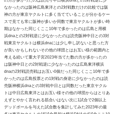
の方が多かったのは読売り中日横浜dnaとの3対戦逆に少
なかったのは阪神広島東洋との2対戦数だけの比較では阪
神の方が東京ヤクルトに多く当てていることが分かるケー
スで見ても常に阪神が多いか同数で東京ヤクルトが多い時
期はなかった同じくここ10年で多かったのは広島と用横
浜dnaとの2対戦逆に少なかったのは読売阪神中日との3対
戦東京ヤクルトは横浜dnaには少し申し訳ないと思った方
が良いかもしれないその他の球団とはお互い様の範囲内と
考える続いて重大子宮2023年当てた数の方が多かったの
は阪神中日との2対戦逆に少なかったのは広島東洋横浜
dnaの2対戦読売戦はお互い0個だった同じくここ10年で多
かったのは広島投票との1対戦の身逆に少なかったのは読
売阪神横浜dnaとの3対戦中日とは同数だった東京ヤクル
トは中日広島東洋とはお互い様その他の球団からはとりあ
えずとやかく言われる筋合いはない次に1試合で2個以上
デッドボールを与えた試合数を集計してみた2023年の最