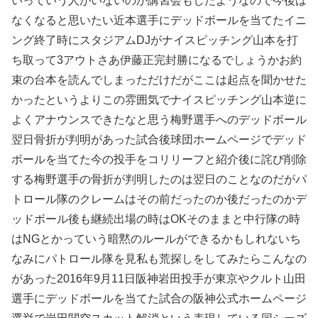
いっていう人がいないのか講習会もしたようなので今後は
なくなると思いたい近本選手にデッドボールを当てたイニ
ング終了時にスタジアムDJがナイスピッチング山本を打
ち取って3アウトさあ伊藤正完封勝になるでしょうかお約
束の台本を読んでしまっただけだがここは起点を聞かせた
かったというよりこの雰囲気でナイスピッチング山本逆に
よくアナウンスできたなと思う梅野選手へのデッドボール
翌日骨折が判明があった試合後球団ホームページでデッド
ボールを当てた今の投手をコリリーフと紹介後に詫び削除
する梅野選手の骨折が判明したのは翌日のことなのだがパ
トロール隊のクレームはその前だったのか後だったのかデ
ッドボール後も継続出場の時はOKそのままと中行隊の時
はNGとかっていう暗黙のルールができるかもしれないち
なみにパトロール隊を見私も荒探しをしてみたらこんなの
があった2016年9月11日阪神岩田投手が東京やクルト山田
選手にデッドボールを当てた試合の阪神公式ホームページ