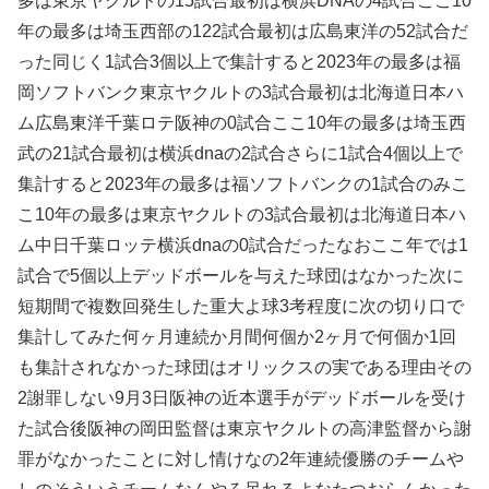
多は東京ヤクルトの15試合最初は横浜DNAの4試合ここ10
年の最多は埼玉西部の122試合最初は広島東洋の52試合だ
った同じく1試合3個以上で集計すると2023年の最多は福
岡ソフトバンク東京ヤクルトの3試合最初は北海道日本ハ
ム広島東洋千葉ロテ阪神の0試合ここ10年の最多は埼玉西
武の21試合最初は横浜dnaの2試合さらに1試合4個以上で
集計すると2023年の最多は福ソフトバンクの1試合のみこ
こ10年の最多は東京ヤクルトの3試合最初は北海道日本ハ
ム中日千葉ロッテ横浜dnaの0試合だったなおここ年では1
試合で5個以上デッドボールを与えた球団はなかった次に
短期間で複数回発生した重大よ球3考程度に次の切り口で
集計してみた何ヶ月連続か月間何個か2ヶ月で何個か1回
も集計されなかった球団はオリックスの実である理由その
2謝罪しない9月3日阪神の近本選手がデッドボールを受け
た試合後阪神の岡田監督は東京ヤクルトの高津監督から謝
罪がなかったことに対し情けなの2年連続優勝のチームや