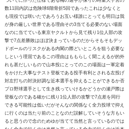
ついでに作った仕様である梅の選手が保守の時重大子宮の
数11回内訳は危険球6階骨折5回であったこれは少なくと
も現役では咲いたであろうお互い様誰にとっても明日は我
が身の厳しい世界である理由その3当てる必要のない場面
なのに当てている東京ヤクルトから見て残り1位人部の攻
撃で7点差勝敗はほぼ決まっているのだからそもそもデッ
ドボールのリスクがある内閣の際どいところを狙う必要な
しという理屈であるこの理由はももらしく聞こえるが的外
れも甚だしいもので山本投にとってのこの場面は一軍定着
をかけた大事なテスト登板である投手有利とされる左投げ
対左打ちの対決好調な近本選手を抑えることができるか否
プロ野球選手として生き残っていけるかどうかの瀬戸際は
登板なのである確かに残り1位人部の攻撃で7点差を同行
できる可能性は低いだがそんなの関係なく全力投球で抑え
に行くのは当たり前のことなのだ誤解していそうな方もい
ると思うので念のためゆが当てて当然と言っているのでは