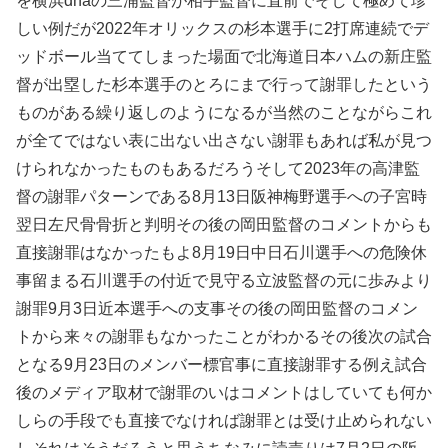
を横浜dnaの三浦監督が相手監督に直前でそして極めて珍
しい例だが2022年オリックスの杉本選手に2打席連続でデ
ッドボール当ててしまった場面で北海道日本ハムの新庄監
督が出塁した杉本選手のとろにまで行って謝罪したという
ものがある繰り返しのようになるが当然のことながらこれ
が全てではない表に出ない出さない謝罪もあれば私が見つ
けられなかったものもあるだろうそして2023年の高津監
督の謝罪パターンである8月13日阪神梅野選手への子宮時
翌日左尺骨骨折と判明その後の岡田監督のコメントからも
直接謝罪はなかったもよ8月19日中日石川選手への危険休
事留まる石川選手の付近で見守る立波監督の元に歩みより
謝罪9月3日近本選手への支事その後の岡田監督のコメン
トから来々の謝罪もなかったことがわかるその後次の試合
となる9月23日のメンバー標官事に直接謝罪する例え試合
後のメディア取材で謝罪のいはコメントはしていても何か
しらの手段でも直接でなければ謝罪とは受け止められない