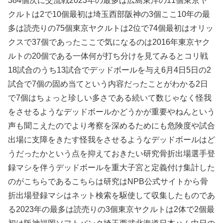
384個次に交流戦2023年の最多は広島東洋の11個東京ヤ
クルトは2で10個最初は埼玉西部阪神の3個ここ10年の最
多は読売りの75個東京ヤクルトは2位で74個最初はオリッ
クスで37個であったここで気になるのは2016年東京ヤク
ルトの20個である一体何が打ち分けを見てみるとコリ戦
18試合のうち13試合でデッドボールを与え6月4日5日の2
試合で7個の固め当てという内容だったことがわかる2日
で7個はちょっと珍しい多さである続いて数じゃなく怪我
をさせるようなデッドボールかどうかが重要やねんという
声も聞こえたのでより考察を深めるためにも危険度や試合
出場に支障をきたす怪我をさせるようなデッドボールはど
うだったかという点を抑えておきたい研究骨折出場選手登
録マシを伴うデッドボールを重大子宮と定義付け集計した
のがこちらであるこちらは研究はNPB公式サイトから骨
折出場登録マシはネット検索を駆使して収集したものであ
る2023年の最多は読売りの3個東京ヤクルトは2体で2個最