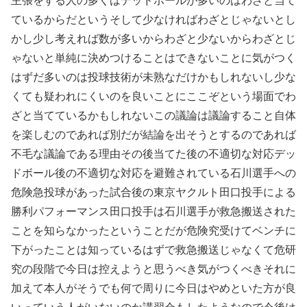
主張をする人の多くはデッドボールが多いのはわざと当て
ているからだというそして少なければわざとじゃないとし
かし少し考えれば数が多いからわざと少ないからわざとじ
ゃないと単純に決めつけることはできないことに気がつく
はずだ多いのは投球技術が未熟なだけかもしれないし少な
くても疑われにくいのを良いことにここぞという場面でわ
ざと当てているかもしれないこの議論は議論すること自体
を楽しむのであれば別だが結論を出そうとするのであれば
不毛な議論である理由その後当てた後の不適切な対応デッ
ドボール後の不適切な対応を避難されている石川選手への
危険急投球があった試合後の東京ヤクルト田口投手による
勝利パフォーマンス田口投手は石川選手が救急搬送された
ことを知らなかったということだが危険究受けてベンチに
下がったことは知っているはずで救急搬送じゃなくて危研
究の段階で今日は控えようと思うべき気がつくべきそれに
加えて本人がそうでも何で周りに今日はやめといた方が良