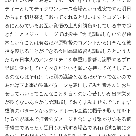
戦っている中でああいうボールになってしまったとペナル
ティーとしてテイクワンレース会場という現実ですね明日
からまた切り替えて戦ってくれると思いますとコメントす
るにとめているお互い覚悟の上真剣勝負をしている中で起
きたことメジャーリーグでは投手でさえ謝罪しないのが通
常ということは有名だが原監督のコメントからはそんな教
授を感じることができる今回高津監督も謝罪しろという人
たちが日本人のメンタリティを尊重し監督も謝罪するプロ
野球に変化していくべきだという願いを持ってそうしてい
るのならばそれはまた別の議論となるだがそうでないので
あればプよ事の謝罪パターンを表にしてみた皆さんにお見
せしておいってこんなことを言うのは心苦しいが出来栄え
が良くないあらかじめ謝罪しておくすみませんでしたまず
投資のパターンからデッドボール直後に帽子を取り頭を下
げるのが基本で打者のダメージ具合により繋がりのある選
手経由であったり翌日も対戦する場合であれば試合前にグ