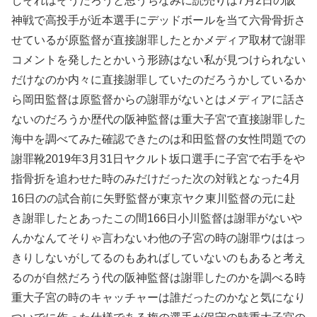
しそれはそうだろうと思うちなみに読売りは7月2日の阪
神戦で高投手が近本選手にデッドボールを当て六骨骨折さ
せているが原監督が直接謝罪したとかメディア取材で謝罪
コメントを発したとかいう形跡はない私が見つけられない
だけなのか内々に直接謝罪していたのだろうかしているか
ら岡田監督は原監督からの謝罪がないとはメディアに話さ
ないのだろうか歴代の阪神監督は重大子宮で直接謝罪した
海中を調べてみた確認できたのは和田監督の女性問題での
謝罪靴2019年3月31日ヤクルト坂口選手に子宮で右手をや
指骨折を追わせた時のみだけだった次の対戦となった4月
16日のの試合前に矢野監督が東京ヤク東川監督の元に赴
き謝罪したとあったこの間166日小川監督は謝罪がないや
んかなんてそりゃ言わないわ他の子宮の時の謝罪ウははっ
きりしないがしてるのもあればしていないのもあると考え
るのが自然だろう代の阪神監督は謝罪したのかを調べる時
重大子宮の時のキャッチャーは誰だったのかなと気になり