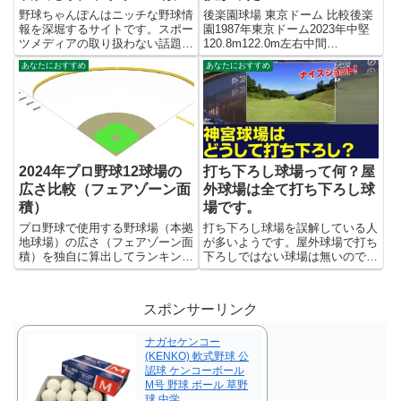
計。みんなで監督采配を評
野球ちゃんぽんはニッチな野球情
後楽園球場 東京ドーム 比較後楽
価する。
報を深堀するサイトです。スポー
園1987年東京ドーム2023年中堅
ツメディアの取り扱わない話題を
120.8m122.0m左右中間
独自の視点で調べたり集計したり
110.1m110.0m両翼87.8m100.0m
あなたにおすすめ
あなたにおすすめ
しています。
外野フェンス高2.1～4.7m4.24m
2024年プロ野球12球場の
打ち下ろし球場って何？屋
広さ比較（フェアゾーン面
外球場は全て打ち下ろし球
積）
場です。
プロ野球で使用する野球場（本拠
打ち下ろし球場を誤解している人
地球場）の広さ（フェアゾーン面
が多いようです。屋外球場で打ち
積）を独自に算出してランキング
下ろしではない球場は無いのです
化。大きい球場は？広い球場は？
けどね。
フェアグラウンド面積順位名称面
積（㎡）1阪神甲子園球場
スポンサーリンク
10338.032ベルーナドーム
10315.533京セラドーム大...
ナガセケンコー
(KENKO) 軟式野球 公
認球 ケンコーボール
M号 野球 ボール 草野
球 中学