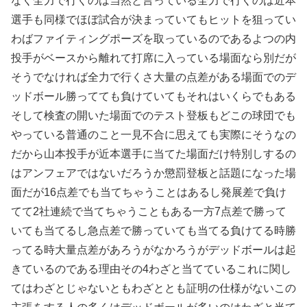
なく全力で行くのは当然と言っている全力で行くのは近本
選手も同様でほぼ試合が決まっていてもヒットを狙ってい
わばファイティングポーズを取っているのであるよつの内
投手がベースから離れて打席に入っている場面なら別だが
そうでなければ全力で行くさ大量の点差がある場面でのデ
ッドボール勝ってても負けていてもそれはいくらでもある
そして検査の開いた場面でのテスト登板もどこの球団でも
やっている普通のこと一見不合に思えても実際にそうなの
だから山本投手が近本選手に当てた場面だけ特別しするの
はアンフェアではないだろうか懲罰登板と話題になった場
面だが16点差でも当てちゃうことはあるし発展差で負け
てて2社連続で当てちゃうこともある一方7点差で勝って
いても当てるし急点差で勝っていても当てる負けてる時勝
ってる時大量点差があろうがなかろうがデッドボールは起
きているのである理由その4わざと当てているこれに関し
てはわざとじゃないともわざととも証明の仕様がないこの