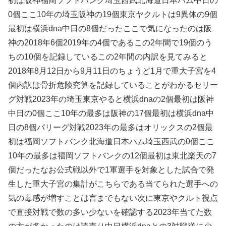
初は阪神福岡ソフトバンク埼玉西武北海道日本ハム中日の
0個ここ10年の埼玉阪神の19個東京ヤクルトは9異体の9個
最初は横浜dna中日の8個だったここで気になったのは阪
神の2018年6個2019年の4個であるこの2年間で19個のう
ちの10個を記録しているこの2年間の内訳を見てみると
2018年8月12日から9月11日のちょうど1月で重大子宮を4
個内訳は骨折危険究算を記録していることがわかるセリー
グ対戦2023年の埼玉東京やると横浜dnaの2個最初は阪神
中日の0個ここ10年の最多は阪神の17個最初は横浜dna中
日の8個パリーグ対戦2023年の最多はオリックスの2個最
初は福岡ソフトバンク北海道日本ハム埼玉西武の0個ここ
10年の最多は福岡ソフトバンクの12個最初は東北楽天の7
個だったなお公式戦以外で1軍選手を対象とした試合で発
生した重大子宮の集計がこちらである当てられた選手への
気の毒感が増すことは言までもない次に東京やクルト視点
で直接対戦で数の多い少ないを確認する2023年当てた数