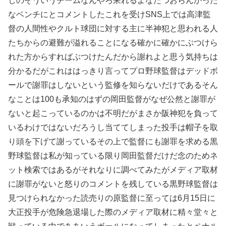
しのそういうチームなんやろ呆れるよなたつおらんかった
なベンチにとコメントしたこれを受けSNS上では高津監
督の人間性やクルト球団に対する主に半神犯と思われる人
たちからの避難が溢れることになる確かに確かにぶつけら
れた方からすればぶつけたんだから謝れよと思う気持ちは
分かるだがこれははっきり言ってプロ野球監督はデッドボ
ールで謝罪はしないという監修を知らないだけであるそん
なことは100も承知のはずの岡田監督がなぜ公然と謝罪が
ないと起こっているのかは不明だがまさか阪神犯を負って
いるわけではないだろうし当ててしまった投手は帽子を取
り頭を下げて謝っているその上で監督にも謝罪を求める黒
野球監督は私が知っている限り岡田監督だけだ念のためネ
ット検索ではあるがそれなりに調べてみたがメディア取材
に謝罪がないと怒りのコメントを残している黒野球監督は
見つけられなかった読売りの原監督に至っては6月15日に
大正投手が危険急退場した際のメディア取材に精々堂々と