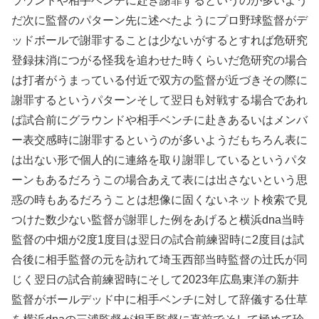
ラウンドや相手ベンチに赴き謝罪するというのが多いよう
だ次に監督のパターン先に述べたようにプロ野球監督がデ
ッドボールで謝罪することは少ないがするとすれば危研究
登録抹消につがる怪我を追わせた時くらいだ危研究の場合
は打者がうまっている付近で双方の監督が近づきその際に
謝罪するというパターンそして翌日も対戦する場合であれ
ば試合前にグラウンドや相手ベンチに赴きあるいはメンバ
ー表交感時に謝罪するというのが多いようだもちろん表に
は出ない形で個人的に連絡を取り謝罪しているというパタ
ーンもあるだろうこの場合あえて表には出さないという思
惑の時もあるだろうことは想像に固くないネット検索で見
つけた数少ない監督が謝罪した例をあげると横浜dna当時
監督の中畑が2度1度目は翌日の試合前練習時に2度目は試
合後に相手監督の元を訪れて埼玉西部当時監督の辻氏が同
じく翌日の試合前練習時にそして2023年広島東洋の新井
監督がボールデッド中に相手ベンチに対して辞儀する仕草