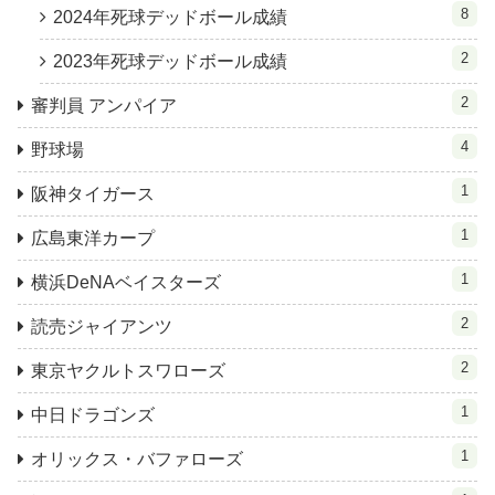
8
2024年死球デッドボール成績
2
2023年死球デッドボール成績
2
審判員 アンパイア
4
野球場
1
阪神タイガース
1
広島東洋カープ
1
横浜DeNAベイスターズ
2
読売ジャイアンツ
2
東京ヤクルトスワローズ
1
中日ドラゴンズ
1
オリックス・バファローズ