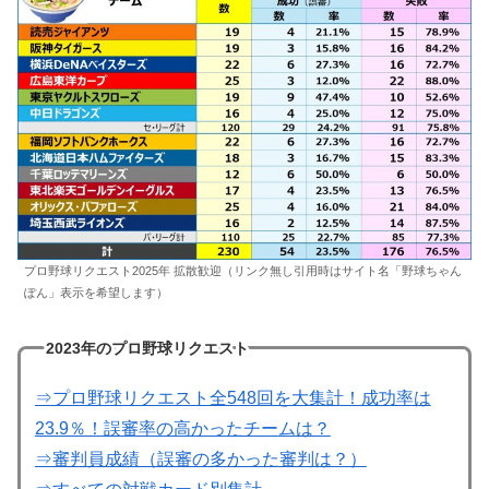
プロ野球リクエスト2025年 拡散歓迎（リンク無し引用時はサイト名「野球ちゃん
ぽん」表示を希望します）
2023年のプロ野球リクエスト
⇒プロ野球リクエスト全548回を大集計！成功率は
23.9％！誤審率の高かったチームは？
⇒審判員成績（誤審の多かった審判は？）