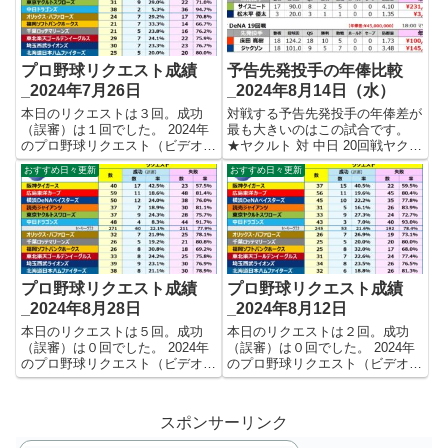
ました。 【リク...
ました。 【リクエ...
プロ野球リクエスト成績
予告先発投手の年俸比較
_2024年7月26日
_2024年8月14日（水）
本日のリクエストは３回。成功
対戦する予告先発投手の年俸差が
（誤審）は１回でした。 2024年
最も大きいのはこの試合です。
のプロ野球リクエスト（ビデオ判
★ヤクルト 対 中日 20回戦ヤクル
定）成績を記録集計しています。
ト サイスニード ¥231,000,000中
おすすめ日々更新
おすすめ日々更新
今シーズンのリクエスト成功率は
日 松木平 優太 ¥3,390,000（支配
これで24.0%。リクエスト数363
下登録前） 年俸差 ¥227,610,000
回、成功87回、失敗276回となり
7月に支配...
ました。 【リク...
プロ野球リクエスト成績
プロ野球リクエスト成績
_2024年8月28日
_2024年8月12日
本日のリクエストは５回。成功
本日のリクエストは２回。成功
（誤審）は０回でした。 2024年
（誤審）は０回でした。 2024年
のプロ野球リクエスト（ビデオ判
のプロ野球リクエスト（ビデオ判
定）成績を記録集計しています。
定）成績を記録集計しています。
今シーズンのリクエスト成功率は
今シーズンのリクエスト成功率は
これで22.6%。リクエスト数465
これで22.5%。リクエスト数418
スポンサーリンク
回、成功105回、失敗360回とな
回、成功94回、失敗324回となり
りました。 【リク...
ました。 【リクエ...