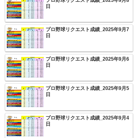
プロ野球リクエスト成績_2025年9月8
日
プロ野球リクエスト成績_2025年9月7
日
プロ野球リクエスト成績_2025年9月6
日
プロ野球リクエスト成績_2025年9月5
日
プロ野球リクエスト成績_2025年9月4
日