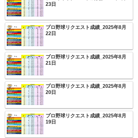
23日
プロ野球リクエスト成績_2025年8月
22日
プロ野球リクエスト成績_2025年8月
21日
プロ野球リクエスト成績_2025年8月
20日
プロ野球リクエスト成績_2025年8月
19日