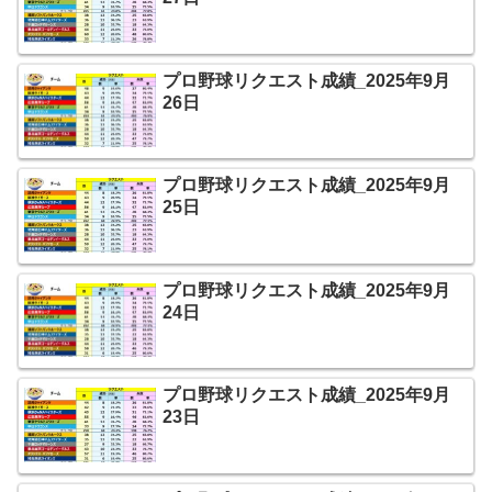
プロ野球リクエスト成績_2025年9月
26日
プロ野球リクエスト成績_2025年9月
25日
プロ野球リクエスト成績_2025年9月
24日
プロ野球リクエスト成績_2025年9月
23日