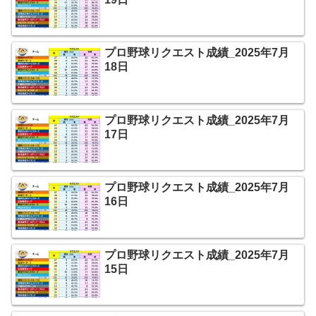
プロ野球リクエスト成績_2025年7月
18日
プロ野球リクエスト成績_2025年7月
17日
プロ野球リクエスト成績_2025年7月
16日
プロ野球リクエスト成績_2025年7月
15日