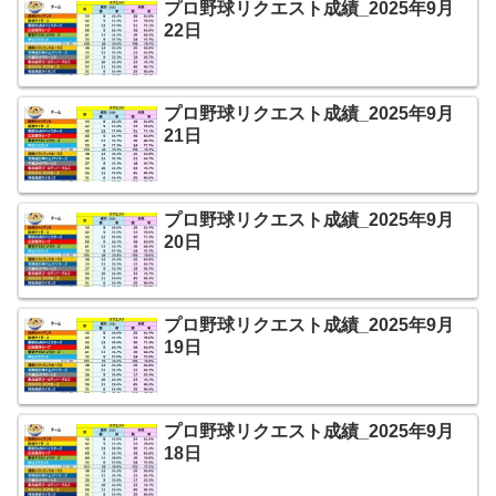
プロ野球リクエスト成績_2025年9月
22日
プロ野球リクエスト成績_2025年9月
21日
プロ野球リクエスト成績_2025年9月
20日
プロ野球リクエスト成績_2025年9月
19日
プロ野球リクエスト成績_2025年9月
18日