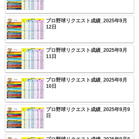
プロ野球リクエスト成績_2025年9月
12日
プロ野球リクエスト成績_2025年9月
11日
プロ野球リクエスト成績_2025年9月
10日
プロ野球リクエスト成績_2025年9月9
日