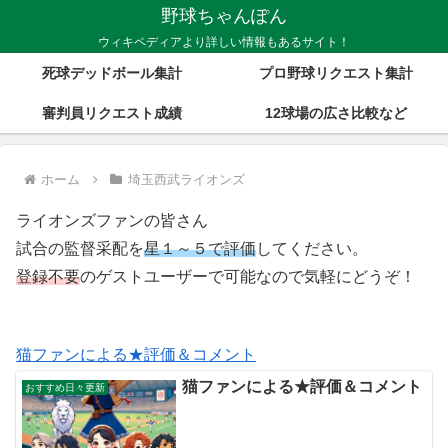
野球ちゃんぽん
ウィキペディアより詳しい情報もあるサイト！
死球デッドボール集計
プロ野球リクエスト集計
審判員リクエスト成績
12球場の広さ比較など
ホーム
埼玉西武ライオンズ
ライオンズファンの皆さん
試合の監督采配を
星１～５で評価
してください。
登録不要
のゲストユーザーで可能なので気軽にどうぞ！
猫ファンによる★評価＆コメント
猫ファンによる★評価＆コメント
おすすめ日々更新