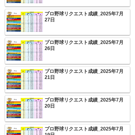
プロ野球リクエスト成績_2025年7月
27日
プロ野球リクエスト成績_2025年7月
26日
プロ野球リクエスト成績_2025年7月
21日
プロ野球リクエスト成績_2025年7月
20日
プロ野球リクエスト成績_2025年7月
19日