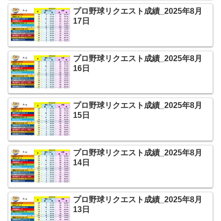
プロ野球リクエスト成績_2025年8月
17日
プロ野球リクエスト成績_2025年8月
16日
プロ野球リクエスト成績_2025年8月
15日
プロ野球リクエスト成績_2025年8月
14日
プロ野球リクエスト成績_2025年8月
13日