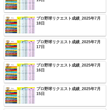
プロ野球リクエスト成績_2025年7月
18日
プロ野球リクエスト成績_2025年7月
17日
プロ野球リクエスト成績_2025年7月
16日
プロ野球リクエスト成績_2025年7月
15日