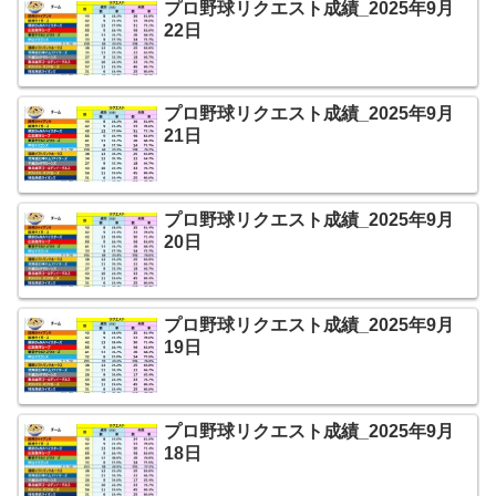
プロ野球リクエスト成績_2025年9月
22日
プロ野球リクエスト成績_2025年9月
21日
プロ野球リクエスト成績_2025年9月
20日
プロ野球リクエスト成績_2025年9月
19日
プロ野球リクエスト成績_2025年9月
18日