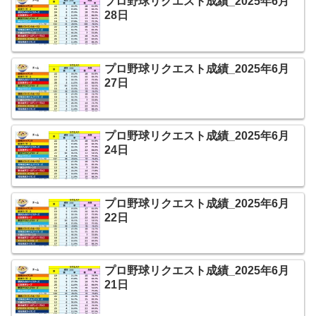
プロ野球リクエスト成績_2025年6月
28日
プロ野球リクエスト成績_2025年6月
27日
プロ野球リクエスト成績_2025年6月
24日
プロ野球リクエスト成績_2025年6月
22日
プロ野球リクエスト成績_2025年6月
21日