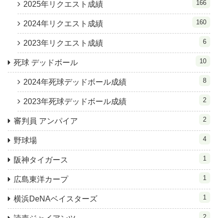
166
2025年リクエスト成績
160
2024年リクエスト成績
6
2023年リクエスト成績
10
死球 デッドボール
8
2024年死球デッドボール成績
2
2023年死球デッドボール成績
2
審判員 アンパイア
4
野球場
1
阪神タイガース
1
広島東洋カープ
1
横浜DeNAベイスターズ
2