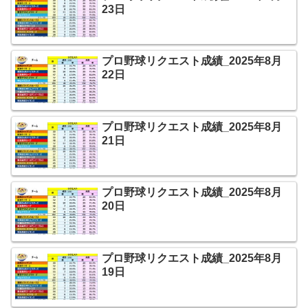
23日
プロ野球リクエスト成績_2025年8月
22日
プロ野球リクエスト成績_2025年8月
21日
プロ野球リクエスト成績_2025年8月
20日
プロ野球リクエスト成績_2025年8月
19日