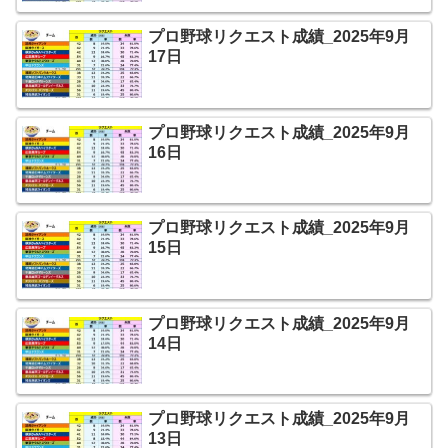
プロ野球リクエスト成績_2025年9月
17日
プロ野球リクエスト成績_2025年9月
16日
プロ野球リクエスト成績_2025年9月
15日
プロ野球リクエスト成績_2025年9月
14日
プロ野球リクエスト成績_2025年9月
13日