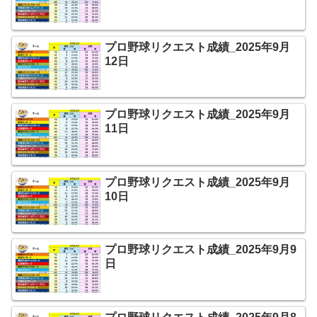
プロ野球リクエスト成績_2025年9月
12日
プロ野球リクエスト成績_2025年9月
11日
プロ野球リクエスト成績_2025年9月
10日
プロ野球リクエスト成績_2025年9月9
日