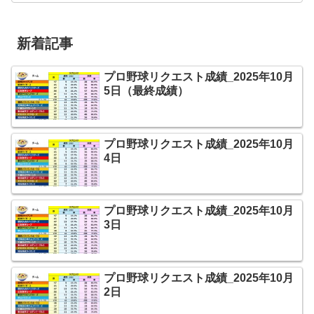
新着記事
プロ野球リクエスト成績_2025年10月
5日（最終成績）
プロ野球リクエスト成績_2025年10月
4日
プロ野球リクエスト成績_2025年10月
3日
プロ野球リクエスト成績_2025年10月
2日