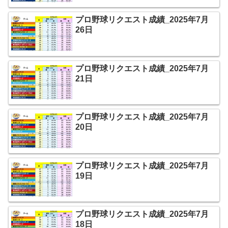
プロ野球リクエスト成績_2025年7月
26日
プロ野球リクエスト成績_2025年7月
21日
プロ野球リクエスト成績_2025年7月
20日
プロ野球リクエスト成績_2025年7月
19日
プロ野球リクエスト成績_2025年7月
18日