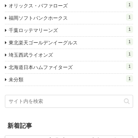
1
オリックス・バファローズ
1
福岡ソフトバンクホークス
1
千葉ロッテマリーンズ
1
東北楽天ゴールデンイーグルス
1
埼玉西武ライオンズ
1
北海道日本ハムファイターズ
1
未分類
新着記事