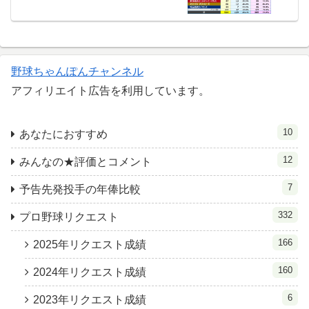
野球ちゃんぽんチャンネル
アフィリエイト広告を利用しています。
10
あなたにおすすめ
12
みんなの★評価とコメント
7
予告先発投手の年俸比較
332
プロ野球リクエスト
166
2025年リクエスト成績
160
2024年リクエスト成績
6
2023年リクエスト成績