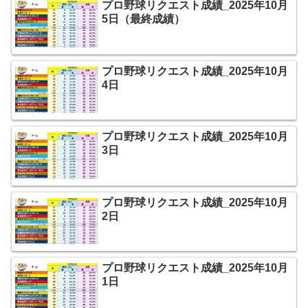
プロ野球リクエスト成績_2025年10月
5日（最終成績）
プロ野球リクエスト成績_2025年10月
4日
プロ野球リクエスト成績_2025年10月
3日
プロ野球リクエスト成績_2025年10月
2日
プロ野球リクエスト成績_2025年10月
1日