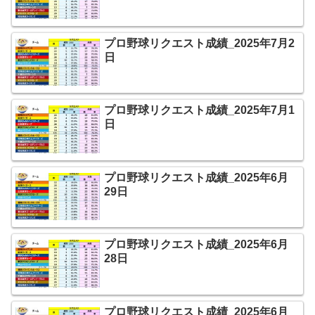
プロ野球リクエスト成績_2025年7月2
日
プロ野球リクエスト成績_2025年7月1
日
プロ野球リクエスト成績_2025年6月
29日
プロ野球リクエスト成績_2025年6月
28日
プロ野球リクエスト成績_2025年6月