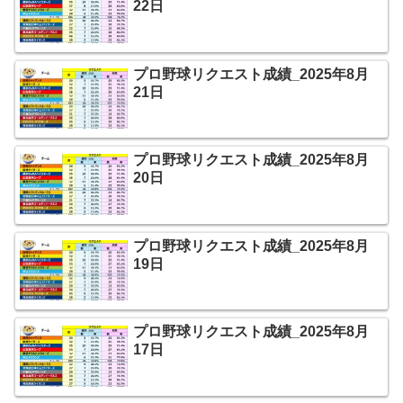
22日
プロ野球リクエスト成績_2025年8月
21日
プロ野球リクエスト成績_2025年8月
20日
プロ野球リクエスト成績_2025年8月
19日
プロ野球リクエスト成績_2025年8月
17日