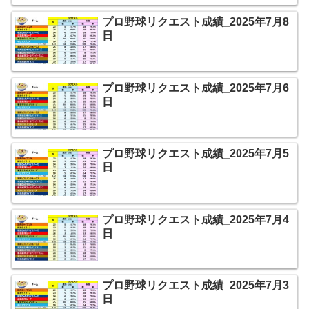
プロ野球リクエスト成績_2025年7月8
日
プロ野球リクエスト成績_2025年7月6
日
プロ野球リクエスト成績_2025年7月5
日
プロ野球リクエスト成績_2025年7月4
日
プロ野球リクエスト成績_2025年7月3
日