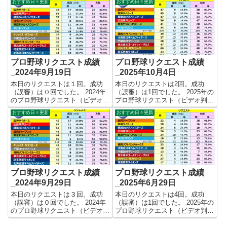
おすすめ日々更新
おすすめ日々更新
今シーズンのリクエスト成功率は
今シーズンのリクエスト成功率は
これで16.0%。リクエスト数50
これで17.2%。リクエスト数58
回、成功8回、失敗42回となりま
回、成功10回、失敗48回となり
した。 【リクエスト結...
ました。 【リクエスト...
プロ野球リクエスト成績
プロ野球リクエスト成績
_2024年9月19日
_2025年10月4日
本日のリクエストは１回。成功
本日のリクエストは2回。成功
（誤審）は０回でした。 2024年
（誤審）は1回でした。 2025年の
のプロ野球リクエスト（ビデオ判
プロ野球リクエスト（ビデオ判
定）成績を記録集計しています。
定）成績を記録集計しています。
おすすめ日々更新
おすすめ日々更新
今シーズンのリクエスト成功率は
今シーズンのリクエスト成功率は
これで22.4%。リクエスト数519
これで25.2%。リクエスト数516
回、成功116回、失敗403回とな
回、成功130回、失敗386回とな
りました。 【リク...
りました。 【リク...
プロ野球リクエスト成績
プロ野球リクエスト成績
_2024年9月29日
_2025年6月29日
本日のリクエストは３回。成功
本日のリクエストは4回。成功
（誤審）は０回でした。 2024年
（誤審）は1回でした。 2025年の
のプロ野球リクエスト（ビデオ判
プロ野球リクエスト（ビデオ判
定）成績を記録集計しています。
定）成績を記録集計しています。
今シーズンのリクエスト成功率は
今シーズンのリクエスト成功率は