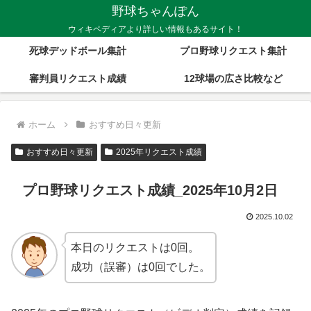
野球ちゃんぽん
ウィキペディアより詳しい情報もあるサイト！
死球デッドボール集計
プロ野球リクエスト集計
審判員リクエスト成績
12球場の広さ比較など
ホーム
おすすめ日々更新
おすすめ日々更新
2025年リクエスト成績
プロ野球リクエスト成績_2025年10月2日
2025.10.02
本日のリクエストは0回。
成功（誤審）は0回でした。