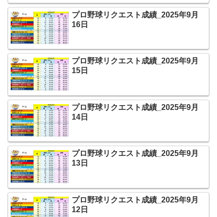
プロ野球リクエスト成績_2025年9月
16日
プロ野球リクエスト成績_2025年9月
15日
プロ野球リクエスト成績_2025年9月
14日
プロ野球リクエスト成績_2025年9月
13日
プロ野球リクエスト成績_2025年9月
12日