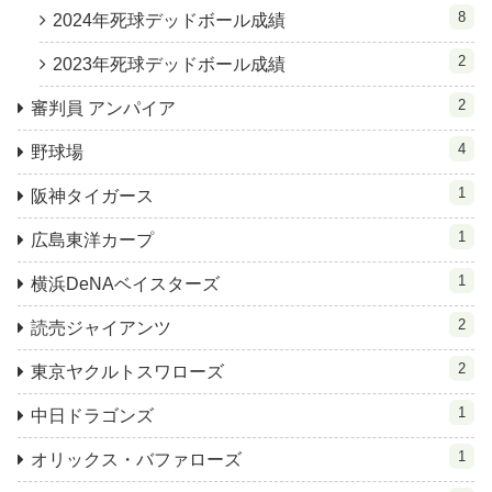
8
2024年死球デッドボール成績
2
2023年死球デッドボール成績
2
審判員 アンパイア
4
野球場
1
阪神タイガース
1
広島東洋カープ
1
横浜DeNAベイスターズ
2
読売ジャイアンツ
2
東京ヤクルトスワローズ
1
中日ドラゴンズ
1
オリックス・バファローズ