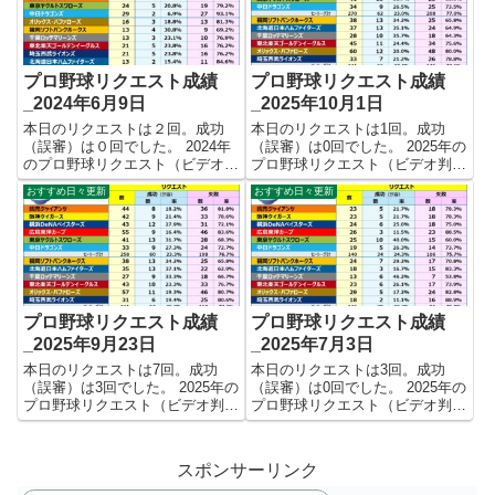
ました。 【リクエ...
ました。 【リクエ...
プロ野球リクエスト成績
プロ野球リクエスト成績
_2024年6月9日
_2025年10月1日
本日のリクエストは２回。成功
本日のリクエストは1回。成功
（誤審）は０回でした。 2024年
（誤審）は0回でした。 2025年の
のプロ野球リクエスト（ビデオ判
プロ野球リクエスト（ビデオ判
定）成績を記録集計しています。
定）成績を記録集計しています。
おすすめ日々更新
おすすめ日々更新
今シーズンのリクエスト成功率は
今シーズンのリクエスト成功率は
これで22.4%。リクエスト数246
これで25.0%。リクエスト数511
回、成功55回、失敗191回となり
回、成功128回、失敗383回とな
ました。 【リク...
りました。 【リク...
プロ野球リクエスト成績
プロ野球リクエスト成績
_2025年9月23日
_2025年7月3日
本日のリクエストは7回。成功
本日のリクエストは3回。成功
（誤審）は3回でした。 2025年の
（誤審）は0回でした。 2025年の
プロ野球リクエスト（ビデオ判
プロ野球リクエスト（ビデオ判
定）成績を記録集計しています。
定）成績を記録集計しています。
今シーズンのリクエスト成功率は
今シーズンのリクエスト成功率は
これで25.2%。リクエスト数496
これで23.8%。リクエスト数265
スポンサーリンク
回、成功125回、失敗371回とな
回、成功63回、失敗202回となり
りました。 【リク...
ました。 【リクエ...