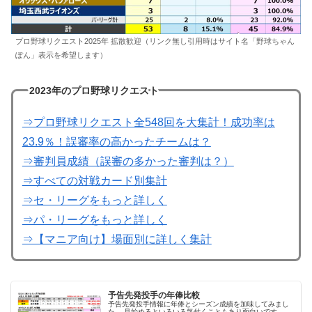
プロ野球リクエスト2025年 拡散歓迎（リンク無し引用時はサイト名「野球ちゃん
ぽん」表示を希望します）
2023年のプロ野球リクエスト
⇒プロ野球リクエスト全548回を大集計！成功率は
23.9％！誤審率の高かったチームは？
⇒審判員成績（誤審の多かった審判は？）
⇒すべての対戦カード別集計
⇒セ・リーグをもっと詳しく
⇒パ・リーグをもっと詳しく
⇒【マニア向け】場面別に詳しく集計
予告先発投手の年俸比較
予告先発投手情報に年俸とシーズン成績を加味してみまし
た。 見始めるといろいろ気付くこともあり面白いです。