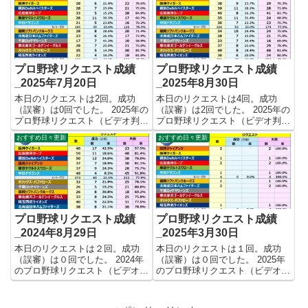
これで23.6%。リクエスト数331
￥284,000,000－ 【注目投手】今
回、成功78回、失敗253回となり
シーズン初登...
ました。 【リク...
プロ野球リクエスト成績
プロ野球リクエスト成績
_2025年7月20日
_2025年8月30日
本日のリクエストは2回。成功
本日のリクエストは4回。成功
（誤審）は0回でした。 2025年の
（誤審）は2回でした。 2025年の
プロ野球リクエスト（ビデオ判
プロ野球リクエスト（ビデオ判
定）成績を記録集計しています。
定）成績を記録集計しています。
おすすめ日々更新
おすすめ日々更新
今シーズンのリクエスト成功率は
今シーズンのリクエスト成功率は
これで23.9%。リクエスト数318
これで23.2%。リクエスト数427
回、成功76回、失敗242回となり
回、成功99回、失敗328回となり
ました。 【リクエ...
ました。 【リクエ...
プロ野球リクエスト成績
プロ野球リクエスト成績
_2024年8月29日
_2025年3月30日
本日のリクエストは２回。成功
本日のリクエストは１回。成功
（誤審）は０回でした。 2024年
（誤審）は０回でした。 2025年
のプロ野球リクエスト（ビデオ判
のプロ野球リクエスト（ビデオ判
定）成績を記録集計しています。
定）成績を記録集計しています。
今シーズンのリクエスト成功率は
今シーズンのリクエスト成功率は
これで22.5%。リクエスト数467
これで0.0%。リクエスト数10