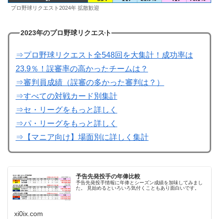
プロ野球リクエスト2024年 拡散歓迎
2023年のプロ野球リクエスト
⇒プロ野球リクエスト全548回を大集計！成功率は
23.9％！誤審率の高かったチームは？
⇒審判員成績（誤審の多かった審判は？）
⇒すべての対戦カード別集計
⇒セ・リーグをもっと詳しく
⇒パ・リーグをもっと詳しく
⇒【マニア向け】場面別に詳しく集計
予告先発投手の年俸比較
予告先発投手情報に年俸とシーズン成績を加味してみまし
た。 見始めるといろいろ気付くこともあり面白いです。
xi0ix.com