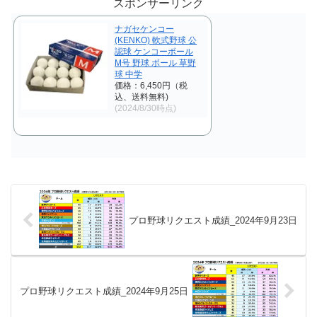
スポンサーリンク
回、成功105回、失敗362回とな
回、成功0回、失敗10回となりま
りました。 【リク...
した。 【リクエスト結果...
ナガセケンコー
(KENKO) 軟式野球 公
認球 ケンコーボール
M号 野球 ボール 草野
球 中学
価格：6,450円（税
込、送料無料)
(2024/8/30時点)
プロ野球リクエスト成績_2024年9月23日
プロ野球リクエスト成績_2024年9月25日