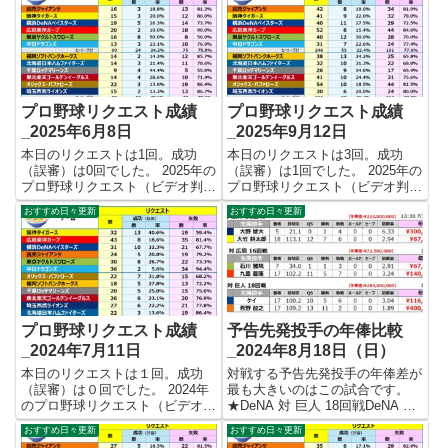
プロ野球リクエスト成績
プロ野球リクエスト成績
_2025年6月8日
_2025年9月12日
本日のリクエストは1回。成功
本日のリクエストは3回。成功
（誤審）は0回でした。 2025年の
（誤審）は1回でした。 2025年の
プロ野球リクエスト（ビデオ判
プロ野球リクエスト（ビデオ判
定）成績を記録集計しています。
定）成績を記録集計しています。
おすすめ日々更新
おすすめ日々更新
今シーズンのリクエスト成功率は
今シーズンのリクエスト成功率は
これで22.5%。リクエスト数187
これで24.2%。リクエスト数467
回、成功42回、失敗145回となり
回、成功113回、失敗354回とな
ました。 【リクエ...
りました。 【リク...
プロ野球リクエスト成績
予告先発投手の年俸比較
_2024年7月11日
_2024年8月18日（日）
本日のリクエストは１回。成功
対戦する予告先発投手の年俸差が
（誤審）は０回でした。 2024年
最も大きいのはこの試合です。
のプロ野球リクエスト（ビデオ判
★DeNA 対 巨人 18回戦DeNA ケ
定）成績を記録集計しています。
イ ¥116,000,000－巨人 菅野 智之
おすすめ日々更新
おすすめ日々更新
今シーズンのリクエスト成功率は
¥400,000,000－ 年俸差：