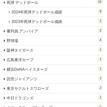
10
死球 デッドボール
8
2024年死球デッドボール成績
2
2023年死球デッドボール成績
2
審判員 アンパイア
4
野球場
1
阪神タイガース
1
広島東洋カープ
1
横浜DeNAベイスターズ
2
読売ジャイアンツ
2
東京ヤクルトスワローズ
1
中日ドラゴンズ
1