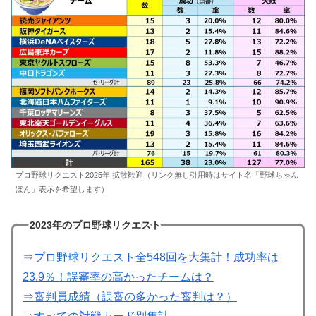
プロ野球リクエスト2025年 拡散歓迎（リンク無し引用時はサイト名「野球ちゃん
ぽん」表示を希望します）
2023年のプロ野球リクエスト
⇒プロ野球リクエスト全548回を大集計！成功率は
23.9％！誤審率の高かったチームは？
⇒審判員成績（誤審の多かった審判は？）