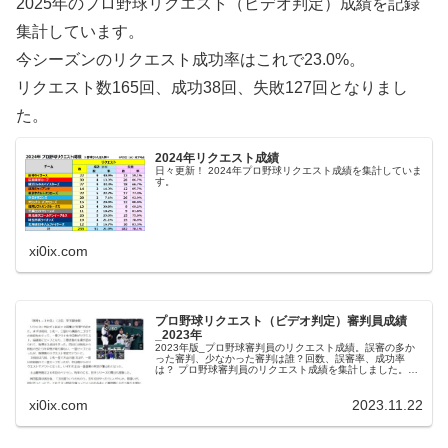
2025年のプロ野球リクエスト（ビデオ判定）成績を記録
集計しています。
今シーズンのリクエスト成功率はこれで23.0%。
リクエスト数165回、成功38回、失敗127回となりまし
た。
2024年リクエスト成績
日々更新！ 2024年プロ野球リクエスト成績を集計していま
す。
xi0ix.com
プロ野球リクエスト（ビデオ判定）審判員成績
_2023年
2023年版_プロ野球審判員のリクエスト成績。誤審の多か
った審判、少なかった審判は誰？回数、誤審率、成功率
は？ プロ野球審判員のリクエスト成績を集計しました。厳
しい表現となりますが、『判定が覆る＝誤審だった』とい
うことになります。なお、集計...
xi0ix.com
2023.11.22