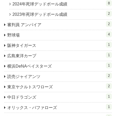
8
2024年死球デッドボール成績
2
2023年死球デッドボール成績
2
審判員 アンパイア
4
野球場
1
阪神タイガース
1
広島東洋カープ
1
横浜DeNAベイスターズ
2
読売ジャイアンツ
2
東京ヤクルトスワローズ
1
中日ドラゴンズ
1
オリックス・バファローズ