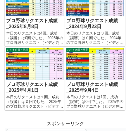
りました。 【リク...
した。 【リクエスト結果...
プロ野球リクエスト成績
プロ野球リクエスト成績
_2025年8月8日
_2024年9月23日
本日のリクエストは4回。成功
本日のリクエストは３回。成功
（誤審）は0回でした。 2025年の
（誤審）は０回でした。 2024年
プロ野球リクエスト（ビデオ判
のプロ野球リクエスト（ビデオ判
定）成績を記録集計しています。
定）成績を記録集計しています。
おすすめ日々更新
おすすめ日々更新
今シーズンのリクエスト成功率は
今シーズンのリクエスト成功率は
これで22.4%。リクエスト数362
これで22.0%。リクエスト数532
回、成功81回、失敗281回となり
回、成功117回、失敗415回とな
ました。 【リクエ...
りました。 【リク...
プロ野球リクエスト成績
プロ野球リクエスト成績
_2025年4月1日
_2025年9月4日
本日のリクエストは１回。成功
本日のリクエストは1回。成功
（誤審）は０回でした。 2025年
（誤審）は0回でした。 2025年の
のプロ野球リクエスト（ビデオ判
プロ野球リクエスト（ビデオ判
定）成績を記録集計しています。
定）成績を記録集計しています。
今シーズンのリクエスト成功率は
今シーズンのリクエスト成功率は
これで0.0%。リクエスト数11
これで23.2%。リクエスト数448
スポンサーリンク
回、成功0回、失敗11回となりま
回、成功104回、失敗344回とな
した。 【リクエスト結果...
りました。 【リク...