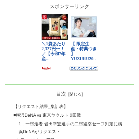
スポンサーリンク
目次
【リクエスト結果_集計表】
■横浜DeNA vs 東京ヤクルト 9回戦
1．一塁走者 岩田幸宏選手の二塁盗塁セーフ判定に横
浜DeNAがリクエスト