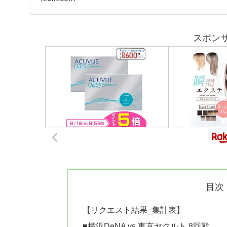
スポン
目次
【リクエスト結果_集計表】
■横浜DeNA vs 東京ヤクルト 8回戦