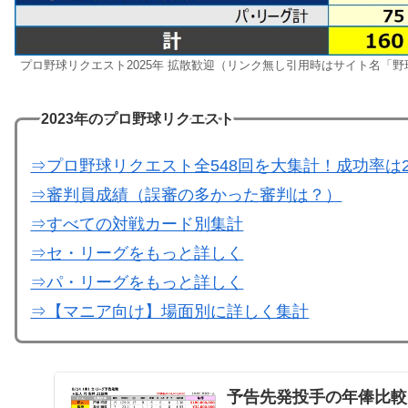
プロ野球リクエスト2025年 拡散歓迎（リンク無し引用時はサイト名「
2023年のプロ野球リクエスト
⇒プロ野球リクエスト全548回を大集計！成功率は2
⇒審判員成績（誤審の多かった審判は？）
⇒すべての対戦カード別集計
⇒セ・リーグをもっと詳しく
⇒パ・リーグをもっと詳しく
⇒【マニア向け】場面別に詳しく集計
予告先発投手の年俸比較