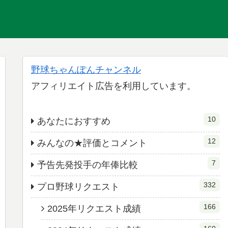
野球ちゃんぽんチャンネル
アフィリエイト広告を利用しています。
10
あなたにおすすめ
12
みんなの★評価とコメント
7
予告先発投手の年俸比較
332
プロ野球リクエスト
166
2025年リクエスト成績