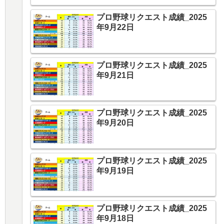
プロ野球リクエスト成績_2025
年9月22日
プロ野球リクエスト成績_2025
年9月21日
プロ野球リクエスト成績_2025
年9月20日
プロ野球リクエスト成績_2025
年9月19日
プロ野球リクエスト成績_2025
年9月18日