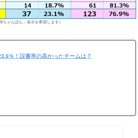
野球ちゃんぽん」表示を希望します）
3.9％！誤審率の高かったチームは？