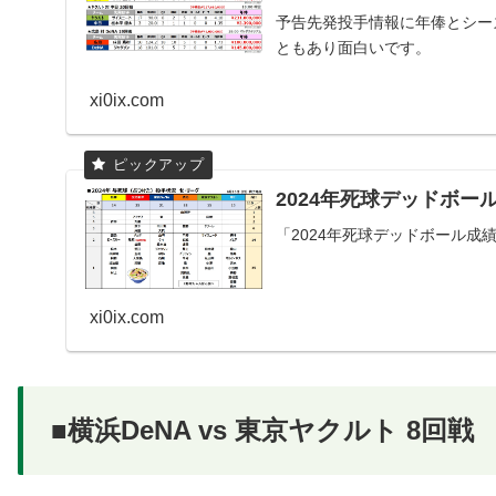
予告先発投手情報に年俸とシー
ともあり面白いです。
xi0ix.com
2024年死球デッドボー
「2024年死球デッドボール成
xi0ix.com
■横浜DeNA vs 東京ヤクルト 8回戦