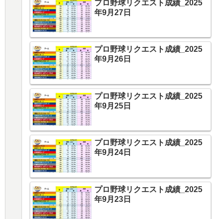
プロ野球リクエスト成績_2025
年9月27日
プロ野球リクエスト成績_2025
年9月26日
プロ野球リクエスト成績_2025
年9月25日
プロ野球リクエスト成績_2025
年9月24日
プロ野球リクエスト成績_2025
年9月23日