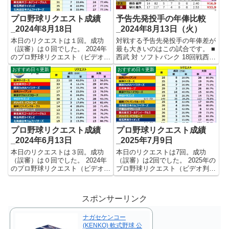
プロ野球リクエスト成績
予告先発投手の年俸比較
_2024年8月18日
_2024年8月13日（火）
本日のリクエストは１回。成功
対戦する予告先発投手の年俸差が
（誤審）は０回でした。 2024年
最も大きいのはこの試合です。 ■
のプロ野球リクエスト（ビデオ判
西武 対 ソフトバンク 18回戦西武
定）成績を記録集計しています。
渡邉 勇太朗 ¥8,200,000-ソフトバ
おすすめ日々更新
おすすめ日々更新
今シーズンのリクエスト成功率は
ンク モイネロ ¥300,000,000- 年
これで23.2%。リクエスト数431
俸差 ¥291,800,000- 両投手の今シ
回、成功100回、失敗331回とな
ーズ...
りました。 【リク...
プロ野球リクエスト成績
プロ野球リクエスト成績
_2024年6月13日
_2025年7月9日
本日のリクエストは３回。成功
本日のリクエストは7回。成功
（誤審）は０回でした。 2024年
（誤審）は2回でした。 2025年の
のプロ野球リクエスト（ビデオ判
プロ野球リクエスト（ビデオ判
定）成績を記録集計しています。
定）成績を記録集計しています。
今シーズンのリクエスト成功率は
今シーズンのリクエスト成功率は
これで22.3%。リクエスト数256
これで24.3%。リクエスト数284
スポンサーリンク
回、成功57回、失敗199回となり
回、成功69回、失敗215回となり
ました。 【リク...
ました。 【リクエ...
ナガセケンコー
(KENKO) 軟式野球 公