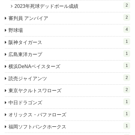
2
2023年死球デッドボール成績
2
審判員 アンパイア
4
野球場
1
阪神タイガース
1
広島東洋カープ
1
横浜DeNAベイスターズ
2
読売ジャイアンツ
2
東京ヤクルトスワローズ
1
中日ドラゴンズ
1
オリックス・バファローズ
1
福岡ソフトバンクホークス