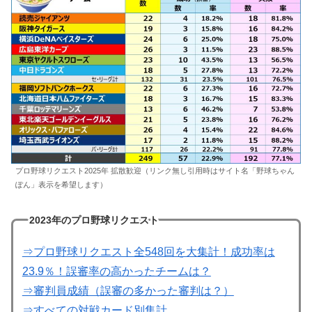
プロ野球リクエスト2025年 拡散歓迎（リンク無し引用時はサイト名「野球ちゃん
ぽん」表示を希望します）
2023年のプロ野球リクエスト
⇒プロ野球リクエスト全548回を大集計！成功率は
23.9％！誤審率の高かったチームは？
⇒審判員成績（誤審の多かった審判は？）
⇒すべての対戦カード別集計