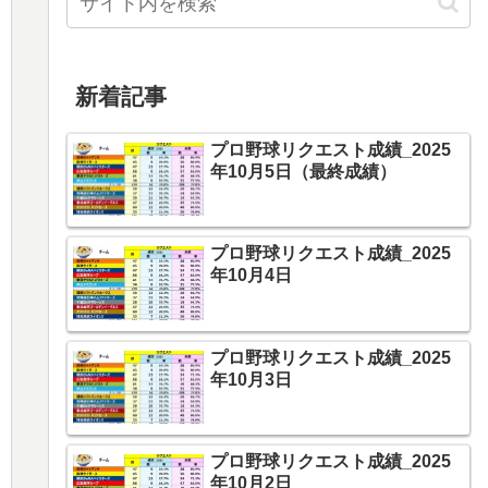
新着記事
プロ野球リクエスト成績_2025
年10月5日（最終成績）
プロ野球リクエスト成績_2025
年10月4日
プロ野球リクエスト成績_2025
年10月3日
プロ野球リクエスト成績_2025
年10月2日