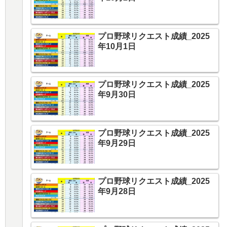
プロ野球リクエスト成績_2025
年10月1日
プロ野球リクエスト成績_2025
年9月30日
プロ野球リクエスト成績_2025
年9月29日
プロ野球リクエスト成績_2025
年9月28日