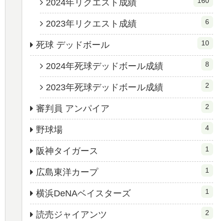
160
2024年リクエスト成績
6
2023年リクエスト成績
10
死球 デッドボール
8
2024年死球デッドボール成績
2
2023年死球デッドボール成績
2
審判員 アンパイア
4
野球場
1
阪神タイガース
1
広島東洋カープ
1
横浜DeNAベイスターズ
2
読売ジャイアンツ