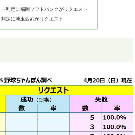
ウト判定に福岡ソフトバンクがリクエスト
フ判定に埼玉西武がリクエスト