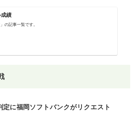
ル成績
績」の記事一覧です。
戦
ト判定に福岡ソフトバンクがリクエスト