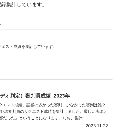
記録集計しています。
。
リクエスト成績を集計しています。
オ判定）審判員成績_2023年
のリクエスト成績。誤審の多かった審判、少なかった審判は誰？
ロ野球審判員のリクエスト成績を集計しました。厳しい表現と
だった』ということになります。なお、集計...
2023.11.22