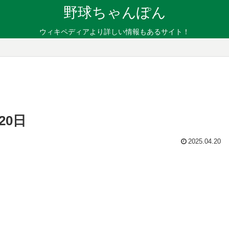
野球ちゃんぽん
ウィキペディアより詳しい情報もあるサイト！
20日
2025.04.20