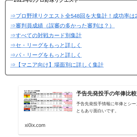
2023年のプロ野球リクエスト
⇒プロ野球リクエスト全548回を大集計！成功率は2
⇒審判員成績（誤審の多かった審判は？）
⇒すべての対戦カード別集計
⇒セ・リーグをもっと詳しく
⇒パ・リーグをもっと詳しく
⇒【マニア向け】場面別に詳しく集計
予告先発投手の年俸比較
予告先発投手情報に年俸とシー
ともあり面白いです。
xi0ix.com