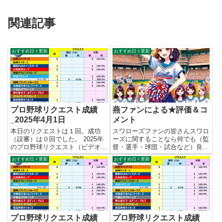
関連記事
おすすめ日々更新
おすすめ日々更新
プロ野球リクエスト成績
燕ファンによる★評価＆コ
_2025年4月1日
メント
本日のリクエストは１回。成功
スワローズファンの皆さんスワロ
（誤審）は０回でした。 2025年
ーズに関することなら何でも（監
のプロ野球リクエスト（ビデオ判
督・選手・球団・試合など）良い
定）成績を記録集計しています。
ので★評価＆コメントをお願いし
おすすめ日々更新
おすすめ日々更新
今シーズンのリクエスト成功率は
ます。登録不要のゲストユーザー
これで0.0%。リクエスト数11
で可能なので気軽にどうぞ！
回、成功0回、失敗11回となりま
★評価結果 あなたの★評価＆コ
した。 【リクエスト結果...
メント
プロ野球リクエスト成績
プロ野球リクエスト成績