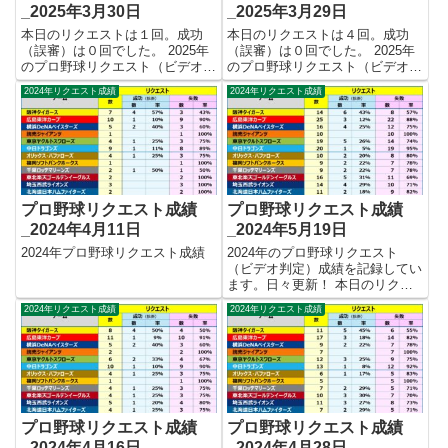
_2025年3月30日
_2025年3月29日
本日のリクエストは１回。成功
本日のリクエストは４回。成功
（誤審）は０回でした。 2025年
（誤審）は０回でした。 2025年
のプロ野球リクエスト（ビデオ判
のプロ野球リクエスト（ビデオ判
定）成績を記録集計しています。
定）成績を記録集計しています。
2024年リクエスト成績
2024年リクエスト成績
今シーズンのリクエスト成功率は
今シーズンのリクエスト成功率は
これで0.0%。リクエスト数10
これで0.0%。リクエスト数9回、
回、成功0回、失敗10回となりま
成功0回、失敗9回となりまし
した。 【リクエスト結果...
た。 【リクエスト結果_集...
プロ野球リクエスト成績
プロ野球リクエスト成績
_2024年4月11日
_2024年5月19日
2024年プロ野球リクエスト成績
2024年のプロ野球リクエスト
（ビデオ判定）成績を記録してい
ます。日々更新！ 本日のリクエ
ストは４回。成功（誤審）は１回
2024年リクエスト成績
2024年リクエスト成績
でした。 【リクエスト結果_集計
表】 ※横浜DeNA大和選手のリク
エストが漏れていたので修正して
おります。成績表は修正を...
プロ野球リクエスト成績
プロ野球リクエスト成績
_2024年4月16日
_2024年4月28日