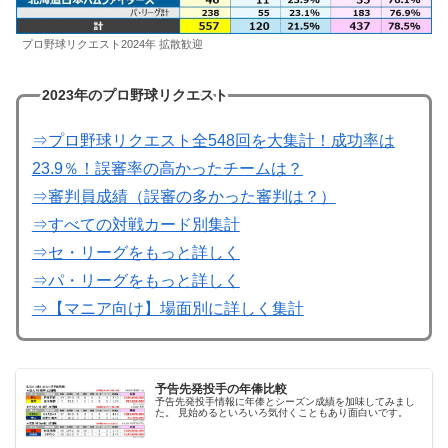
プロ野球リクエスト2024年 拡散歓迎
2023年のプロ野球リクエスト
⇒プロ野球リクエスト全548回を大集計！成功率は
23.9％！誤審率の高かったチームは？
⇒審判員成績（誤審の多かった審判は？）
⇒すべての対戦カード別集計
⇒セ・リーグをもっと詳しく
⇒パ・リーグをもっと詳しく
⇒【マニア向け】場面別に詳しく集計
予告先発投手の年俸比較
予告先発投手情報に年俸とシーズン成績を加味してみまし
た。 見始めるといろいろ気付くこともあり面白いです。