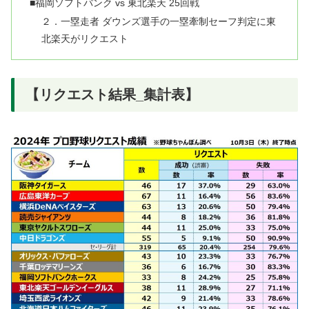
■福岡ソフトバンク vs 東北楽天 25回戦
２．一塁走者 ダウンズ選手の一塁牽制セーフ判定に東
北楽天がリクエスト
【リクエスト結果_集計表】