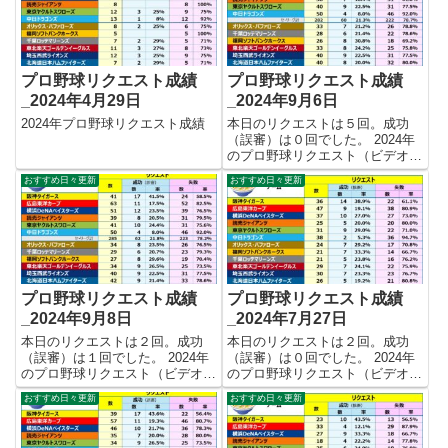
回、成功70回、失敗229回となり
回、成功118回、失敗424回とな
ました。 【リク...
りました。 【リク...
プロ野球リクエスト成績
プロ野球リクエスト成績
_2024年4月29日
_2024年9月6日
2024年プロ野球リクエスト成績
本日のリクエストは５回。成功
（誤審）は０回でした。 2024年
のプロ野球リクエスト（ビデオ判
定）成績を記録集計しています。
おすすめ日々更新
おすすめ日々更新
今シーズンのリクエスト成功率は
これで22.0%。リクエスト数482
回、成功106回、失敗376回とな
りました。 【リク...
プロ野球リクエスト成績
プロ野球リクエスト成績
_2024年9月8日
_2024年7月27日
本日のリクエストは２回。成功
本日のリクエストは２回。成功
（誤審）は１回でした。 2024年
（誤審）は０回でした。 2024年
のプロ野球リクエスト（ビデオ判
のプロ野球リクエスト（ビデオ判
定）成績を記録集計しています。
定）成績を記録集計しています。
おすすめ日々更新
おすすめ日々更新
今シーズンのリクエスト成功率は
今シーズンのリクエスト成功率は
これで22.6%。リクエスト数491
これで23.8%。リクエスト数365
回、成功111回、失敗380回とな
回、成功87回、失敗278回となり