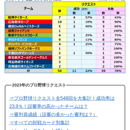
2023年のプロ野球リクエスト
⇒プロ野球リクエスト全548回を大集計！成功率は
23.9％！誤審率の高かったチームは？
⇒審判員成績（誤審の多かった審判は？）
⇒すべての対戦カード別集計