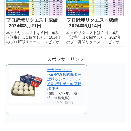
りました。 【リク...
ました。 【リク...
プロ野球リクエスト成績
プロ野球リクエスト成績
_2024年8月21日
_2024年6月14日
本日のリクエストは６回。成功
本日のリクエストは２回。成功
（誤審）は１回でした。 2024年
（誤審）は０回でした。 2024年
のプロ野球リクエスト（ビデオ判
のプロ野球リクエスト（ビデオ判
定）成績を記録集計しています。
定）成績を記録集計しています。
今シーズンのリクエスト成功率は
今シーズンのリクエスト成功率は
これで23.1%。リクエスト数442
これで22.1%。リクエスト数258
スポンサーリンク
回、成功102回、失敗340回とな
回、成功57回、失敗201回となり
りました。 【リク...
ました。 【リク...
ナガセケンコー
(KENKO) 軟式野球 公
認球 ケンコーボール
M号 野球 ボール 草野
球 中学
価格：6,450円（税
込、送料無料)
(2024/8/30時点)