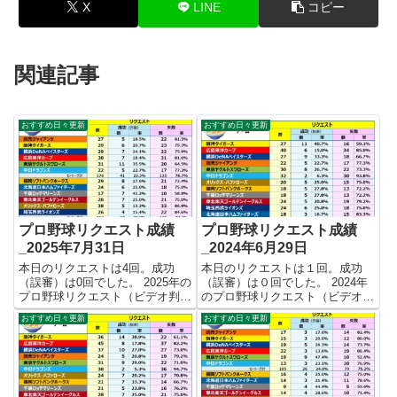
X
LINE
コピー
関連記事
おすすめ日々更新
おすすめ日々更新
プロ野球リクエスト成績
プロ野球リクエスト成績
_2025年7月31日
_2024年6月29日
本日のリクエストは4回。成功
本日のリクエストは１回。成功
（誤審）は0回でした。 2025年の
（誤審）は０回でした。 2024年
プロ野球リクエスト（ビデオ判
のプロ野球リクエスト（ビデオ判
定）成績を記録集計しています。
定）成績を記録集計しています。
おすすめ日々更新
おすすめ日々更新
今シーズンのリクエスト成功率は
今シーズンのリクエスト成功率は
これで23.1%。リクエスト数338
これで23.3%。リクエスト数300
回、成功78回、失敗260回となり
回、成功70回、失敗230回となり
ました。 【リクエ...
ました。 【リク...