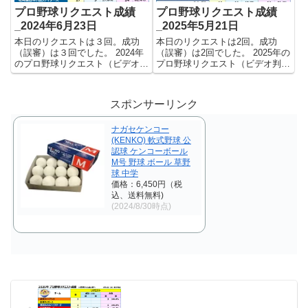
プロ野球リクエスト成績
プロ野球リクエスト成績
_2024年6月23日
_2025年5月21日
本日のリクエストは３回。成功
本日のリクエストは2回。成功
（誤審）は３回でした。 2024年
（誤審）は2回でした。 2025年の
のプロ野球リクエスト（ビデオ判
プロ野球リクエスト（ビデオ判
定）成績を記録集計しています。
定）成績を記録集計しています。
今シーズンのリクエスト成功率は
今シーズンのリクエスト成功率は
これで23.6%。リクエスト数284
これで22.5%。リクエスト数129
スポンサーリンク
回、成功67回、失敗217回となり
回、成功29回、失敗100回となり
ました。 【リク...
ました。 【リクエ...
ナガセケンコー
(KENKO) 軟式野球 公
認球 ケンコーボール
M号 野球 ボール 草野
球 中学
価格：6,450円（税
込、送料無料)
(2024/8/30時点)