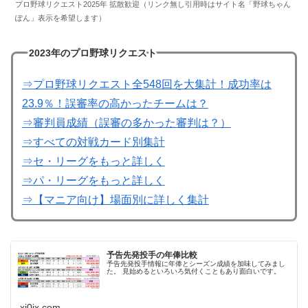
プロ野球リクエスト2025年 拡散歓迎（リンク無し引用時はサイト名「野球ちゃん
ぽん」表示を希望します）
2023年のプロ野球リクエスト
⇒プロ野球リクエスト全548回を大集計！成功率は
23.9％！誤審率の高かったチームは？
⇒審判員成績（誤審の多かった審判は？）
⇒すべての対戦カード別集計
⇒セ・リーグをもっと詳しく
⇒パ・リーグをもっと詳しく
⇒【マニア向け】場面別に詳しく集計
予告先発投手の年俸比較
予告先発投手情報に年俸とシーズン成績を加味してみまし
た。 見始めるといろいろ気付くこともあり面白いです。
xi0ix.com