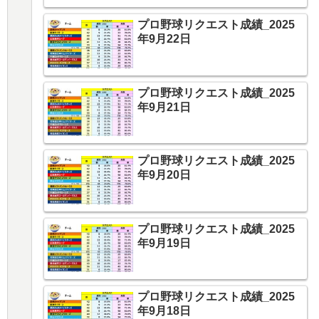
プロ野球リクエスト成績_2025
年9月22日
プロ野球リクエスト成績_2025
年9月21日
プロ野球リクエスト成績_2025
年9月20日
プロ野球リクエスト成績_2025
年9月19日
プロ野球リクエスト成績_2025
年9月18日