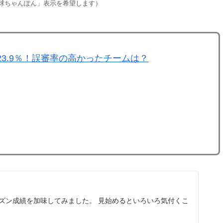
野球ちゃんぽん」表示を希望します）
3.9％！誤審率の高かったチームは？
ズン成績を加味してみました。 見始めるといろいろ気付くこ