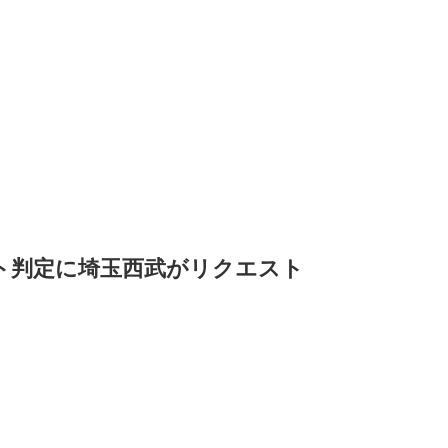
ウト判定に埼玉西武がリクエスト