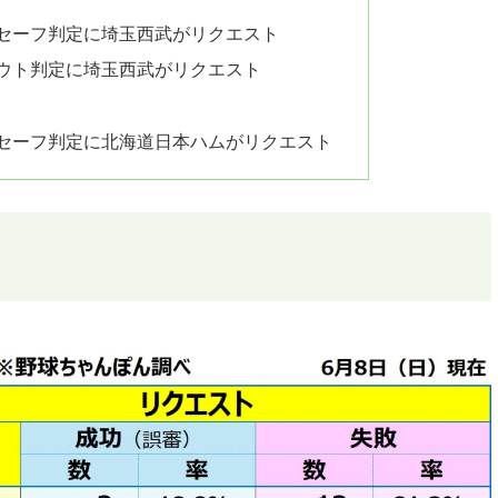
塁セーフ判定に埼玉西武がリクエスト
アウト判定に埼玉西武がリクエスト
塁セーフ判定に北海道日本ハムがリクエスト