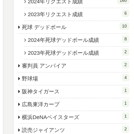
160
2024年リクエスト成績
6
2023年リクエスト成績
10
死球 デッドボール
8
2024年死球デッドボール成績
2
2023年死球デッドボール成績
2
審判員 アンパイア
4
野球場
1
阪神タイガース
1
広島東洋カープ
1
横浜DeNAベイスターズ
2
読売ジャイアンツ