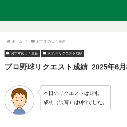
ホーム
おすすめ日々更新
おすすめ日々更新
2025年リクエスト成績
プロ野球リクエスト成績_2025年6月
本日のリクエストは1回。
成功（誤審）は0回でした。