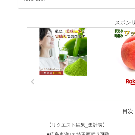
スポン
目次
【リクエスト結果_集計表】
■広島東洋 vs 埼玉西武 3回戦