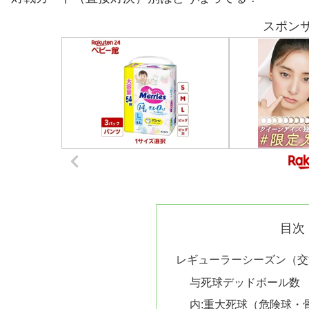
スポン
目次
レギューラーシーズン（交
与死球デッドボール数
内:重大死球（危険球・