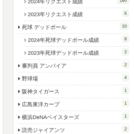
160
2024年リクエスト成績
6
2023年リクエスト成績
10
死球 デッドボール
8
2024年死球デッドボール成績
2
2023年死球デッドボール成績
2
審判員 アンパイア
4
野球場
1
阪神タイガース
1
広島東洋カープ
1
横浜DeNAベイスターズ
2
読売ジャイアンツ