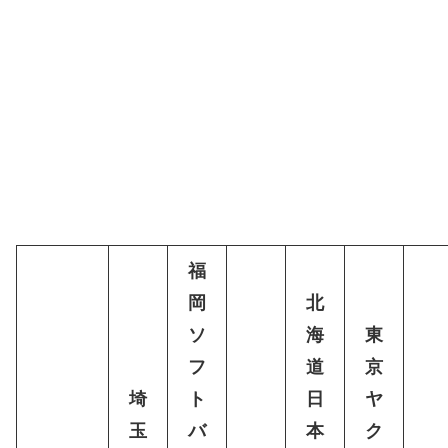
福
岡
北
ソ
海
東
フ
道
京
埼
ト
日
ヤ
玉
バ
本
ク