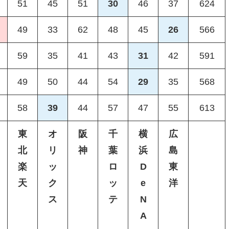
51
45
51
30
46
37
624
49
33
62
48
45
26
566
59
35
41
43
31
42
591
49
50
44
54
29
35
568
58
39
44
57
47
55
613
東
オ
阪
千
横
広
北
リ
神
葉
浜
島
楽
ッ
ロ
D
東
天
ク
ッ
e
洋
ス
テ
N
A