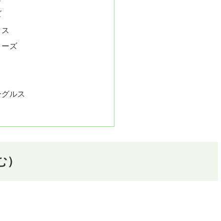
ズ
クス
ターズ
ーグルス
む）