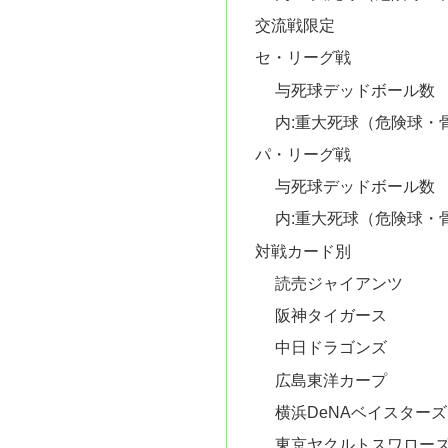
交流戦限定
セ・リーグ戦
与死球デッドボール数
内:重大死球（危険球・
パ・リーグ戦
与死球デ
内:重大死球（危険球・
対戦カード別
読売ジャイアンツ
阪神タイガース
中日ドラゴンズ
広島東洋カープ
横浜DeNAベイスターズ
東京ヤクルトスワロー