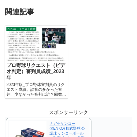
関連記事
2023年リクエスト成績
プロ野球リクエスト（ビデ
オ判定）審判員成績_2023
年
2023年版_プロ野球審判員のリク
エスト成績。誤審の多かった審
判、少なかった審判は誰？回数、
誤審率、成功率は？ プロ野球審
判員のリクエスト成績を集計しま
した。厳しい表現となりますが、
スポンサーリンク
『判定が覆る＝誤審だった』とい
うことになります。なお、集計...
ナガセケンコー
(KENKO) 軟式野球 公
認球 ケンコーボール