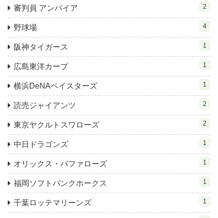
2
審判員 アンパイア
4
野球場
1
阪神タイガース
1
広島東洋カープ
1
横浜DeNAベイスターズ
2
読売ジャイアンツ
2
東京ヤクルトスワローズ
1
中日ドラゴンズ
1
オリックス・バファローズ
1
福岡ソフトバンクホークス
1
千葉ロッテマリーンズ