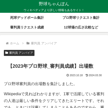
野球ちゃんぽん
ウィキペディアより詳しい情報もあるサイト！
死球デッドボール集計
プロ野球リクエスト集計
審判員リクエスト成績
12球場の広さ比較など
ホーム
審判員 アンパイア
審判員 アンパイア
【2023年プロ野球_審判員成績】出場数
2023.10.18
2024.03.30
プロ野球審判員の出場数を集計しました。
Wikipediaで見ればわかりますが、1軍で活躍している審判
の人達は厳しい条件をクリアしてきたエリートです。それ
でも、ときには誤審してしまうこともあるのですから、審