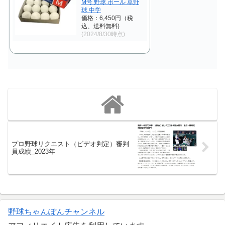
M号 野球 ボール 草野
球 中学
価格：6,450円（税
込、送料無料)
(2024/8/30時点)
プロ野球リクエスト（ビデオ判定）審判
員成績_2023年
野球ちゃんぽんチャンネル