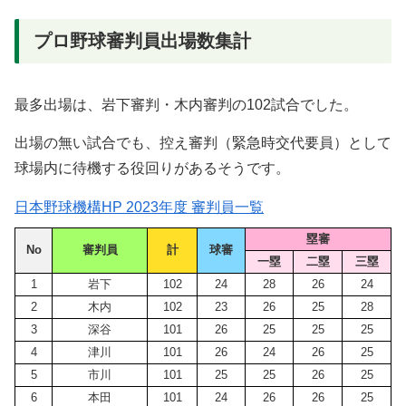
プロ野球審判員出場数集計
最多出場は、岩下審判・木内審判の102試合でした。
出場の無い試合でも、控え審判（緊急時交代要員）として
球場内に待機する役回りがあるそうです。
日本野球機構HP 2023年度 審判員一覧
塁審
No
審判員
計
球審
一塁
二塁
三塁
1
岩下
102
24
28
26
24
2
木内
102
23
26
25
28
3
深谷
101
26
25
25
25
4
津川
101
26
24
26
25
5
市川
101
25
25
26
25
6
本田
101
24
26
26
25