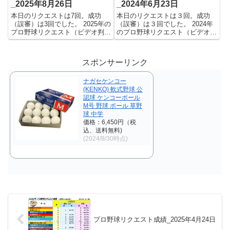
_2025年8月26日
_2024年6月23日
本日のリクエストは7回。成功
本日のリクエストは３回。成功
（誤審）は3回でした。 2025年の
（誤審）は３回でした。 2024年
プロ野球リクエスト（ビデオ判
のプロ野球リクエスト（ビデオ判
定）成績を記録集計しています。
定）成績を記録集計しています。
今シーズンのリクエスト成功率は
今シーズンのリクエスト成功率は
これで23.5%。リクエスト数413
これで23.6%。リクエスト数284
スポンサーリンク
回、成功97回、失敗316回となり
回、成功67回、失敗217回となり
ました。 【リクエ...
ました。 【リク...
ナガセケンコー
(KENKO) 軟式野球 公
認球 ケンコーボール
M号 野球 ボール 草野
球 中学
価格：6,450円（税
込、送料無料)
(2024/8/30時点)
プロ野球リクエスト成績_2025年4月24日