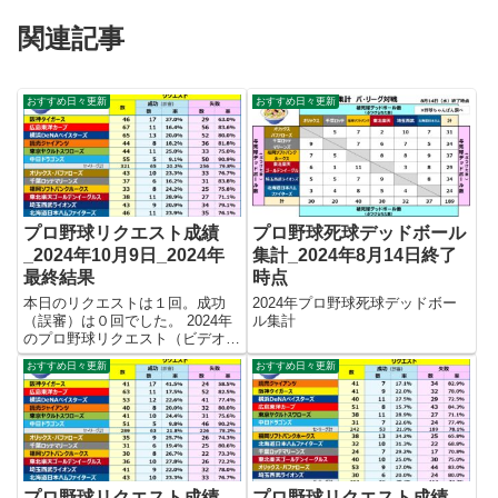
関連記事
おすすめ日々更新
おすすめ日々更新
プロ野球リクエスト成績
プロ野球死球デッドボール
_2024年10月9日_2024年
集計_2024年8月14日終了
最終結果
時点
本日のリクエストは１回。成功
2024年プロ野球死球デッドボー
（誤審）は０回でした。 2024年
ル集計
のプロ野球リクエスト（ビデオ判
定）成績を記録集計しています。
おすすめ日々更新
おすすめ日々更新
今シーズンのリクエスト成功率は
これで21.4%。リクエスト数561
回、成功120回、失敗441回とな
りました。 【リク...
プロ野球リクエスト成績
プロ野球リクエスト成績