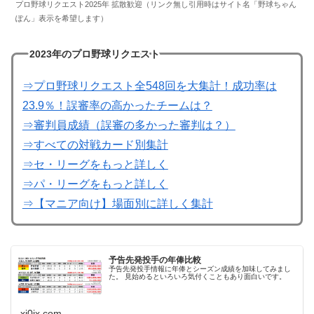
プロ野球リクエスト2025年 拡散歓迎（リンク無し引用時はサイト名「野球ちゃん
ぽん」表示を希望します）
2023年のプロ野球リクエスト
⇒プロ野球リクエスト全548回を大集計！成功率は
23.9％！誤審率の高かったチームは？
⇒審判員成績（誤審の多かった審判は？）
⇒すべての対戦カード別集計
⇒セ・リーグをもっと詳しく
⇒パ・リーグをもっと詳しく
⇒【マニア向け】場面別に詳しく集計
予告先発投手の年俸比較
予告先発投手情報に年俸とシーズン成績を加味してみまし
た。 見始めるといろいろ気付くこともあり面白いです。
xi0ix.com