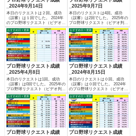
_2024年9月14日
_2025年9月7日
本日のリクエストは２回。成功
本日のリクエストは4回。成功
（誤審）は１回でした。 2024年
（誤審）は2回でした。 2025年の
のプロ野球リクエスト（ビデオ判
プロ野球リクエスト（ビデオ判
定）成績を記録集計しています。
定）成績を記録集計しています。
おすすめ日々更新
おすすめ日々更新
今シーズンのリクエスト成功率は
今シーズンのリクエスト成功率は
これで22.8%。リクエスト数505
これで23.5%。リクエスト数459
回、成功115回、失敗390回とな
回、成功108回、失敗351回とな
りました。 【リク...
りました。 【リク...
プロ野球リクエスト成績
プロ野球リクエスト成績
_2025年4月8日
_2024年8月15日
本日のリクエストは1回。成功
本日のリクエストは０回。成功
（誤審）は0回でした。 2025年の
（誤審）は０回でした。 2024年
プロ野球リクエスト（ビデオ判
のプロ野球リクエスト（ビデオ判
定）成績を記録集計しています。
定）成績を記録集計しています。
おすすめ日々更新
おすすめ日々更新
今シーズンのリクエスト成功率は
今シーズンのリクエスト成功率は
これで12.5%。リクエスト数24
これで22.8%。リクエスト数426
回、成功3回、失敗21回となりま
回、成功97回、失敗329回となり
した。 【リクエスト結...
ました。 【リクエ...
プロ野球リクエスト成績
プロ野球リクエスト成績