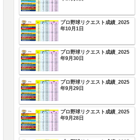
プロ野球リクエスト成績_2025
年10月1日
プロ野球リクエスト成績_2025
年9月30日
プロ野球リクエスト成績_2025
年9月29日
プロ野球リクエスト成績_2025
年9月28日