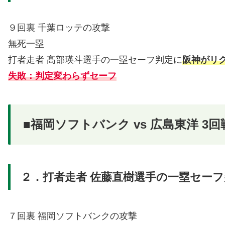
９回裏 千葉ロッテの攻撃
無死一塁
打者走者 髙部瑛斗選手の一塁セーフ判定に
阪神がリ
失敗：判定変わらずセーフ
■福岡ソフトバンク vs 広島東洋 3回
２．打者走者 佐藤直樹選手の一塁セー
７回裏 福岡ソフトバンクの攻撃