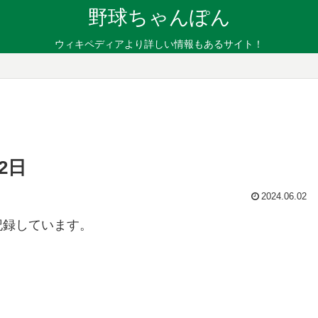
野球ちゃんぽん
ウィキペディアより詳しい情報もあるサイト！
2日
2024.06.02
記録しています。