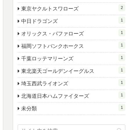
2
東京ヤクルトスワローズ
1
中日ドラゴンズ
1
オリックス・バファローズ
1
福岡ソフトバンクホークス
1
千葉ロッテマリーンズ
1
東北楽天ゴールデンイーグルス
1
埼玉西武ライオンズ
1
北海道日本ハムファイターズ
1
未分類