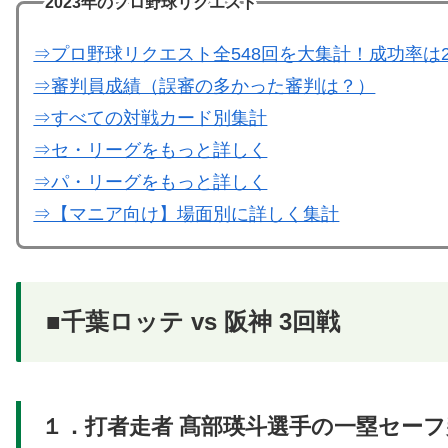
2023年のプロ野球リクエスト
⇒プロ野球リクエスト全548回を大集計！成功率は2
⇒審判員成績（誤審の多かった審判は？）
⇒すべての対戦カード別集計
⇒セ・リーグをもっと詳しく
⇒パ・リーグをもっと詳しく
⇒【マニア向け】場面別に詳しく集計
■千葉ロッテ vs 阪神 3回戦
１．打者走者 髙部瑛斗選手の一塁セー