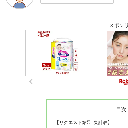
スポン
目次
【リクエスト結果_集計表】