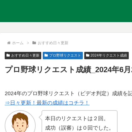
ホーム
おすすめ日々更新
おすすめ日々更新
プロ野球リクエスト
2024年リクエスト成績
プロ野球リクエスト成績_2024年6月
2024年のプロ野球リクエスト（ビデオ判定）成績を
⇒日々更新！最新の成績はコチラ！
本日のリクエストは２回。
成功（誤審）は０回でした。