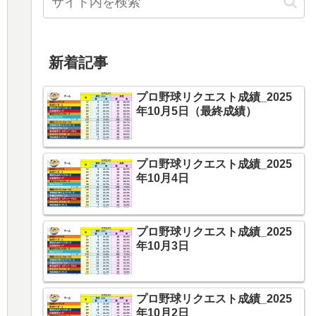
新着記事
プロ野球リクエスト成績_2025
年10月5日（最終成績）
プロ野球リクエスト成績_2025
年10月4日
プロ野球リクエスト成績_2025
年10月3日
プロ野球リクエスト成績_2025
年10月2日