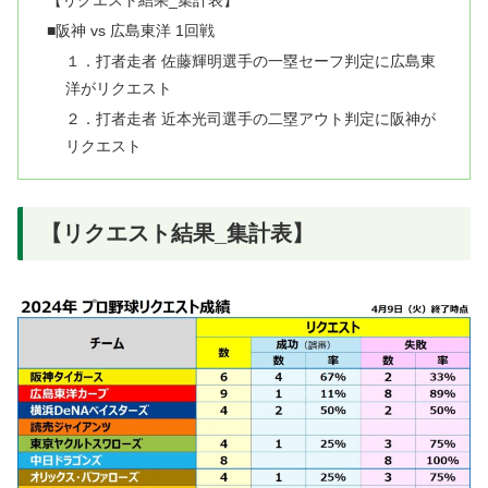
【リクエスト結果_集計表】
■阪神 vs 広島東洋 1回戦
１．打者走者 佐藤輝明選手の一塁セーフ判定に広島東
洋がリクエスト
２．打者走者 近本光司選手の二塁アウト判定に阪神が
リクエスト
【リクエスト結果_集計表】