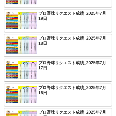
プロ野球リクエスト成績_2025年7月
19日
プロ野球リクエスト成績_2025年7月
18日
プロ野球リクエスト成績_2025年7月
17日
プロ野球リクエスト成績_2025年7月
16日
プロ野球リクエスト成績_2025年7月