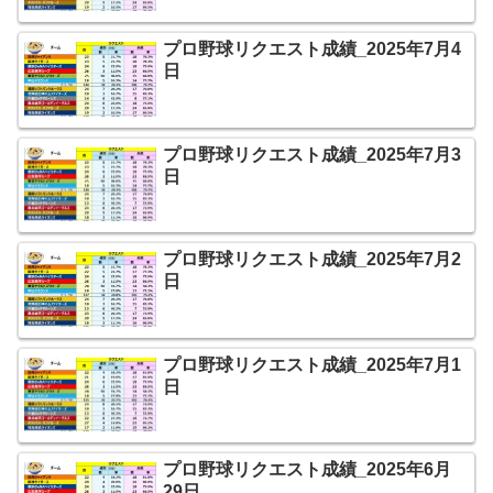
プロ野球リクエスト成績_2025年7月4
日
プロ野球リクエスト成績_2025年7月3
日
プロ野球リクエスト成績_2025年7月2
日
プロ野球リクエスト成績_2025年7月1
日
プロ野球リクエスト成績_2025年6月
29日