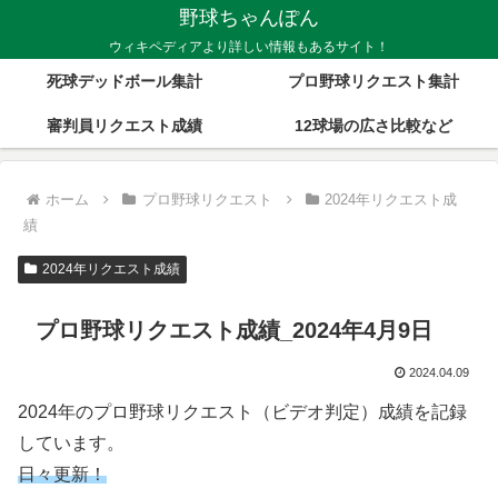
野球ちゃんぽん
ウィキペディアより詳しい情報もあるサイト！
死球デッドボール集計
プロ野球リクエスト集計
審判員リクエスト成績
12球場の広さ比較など
ホーム
プロ野球リクエスト
2024年リクエスト成
績
2024年リクエスト成績
プロ野球リクエスト成績_2024年4月9日
2024.04.09
2024年のプロ野球リクエスト（ビデオ判定）成績を記録
しています。
日々更新！