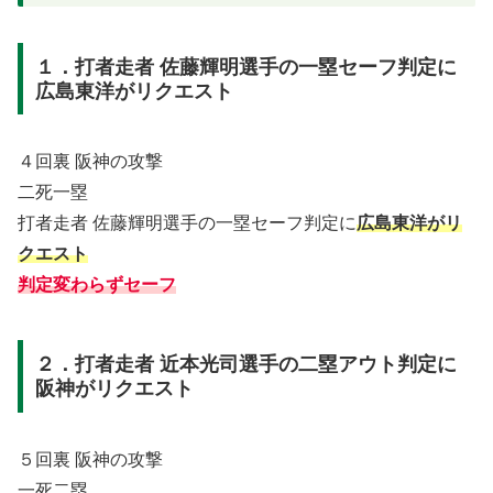
１．打者走者 佐藤輝明選手の一塁セーフ判定に
広島東洋がリクエスト
４回裏 阪神の攻撃
二死一塁
打者走者 佐藤輝明選手の一塁セーフ判定に
広島東洋がリ
クエスト
判定変わらずセーフ
２．打者走者 近本光司選手の二塁アウト判定に
阪神がリクエスト
５回裏 阪神の攻撃
一死二塁