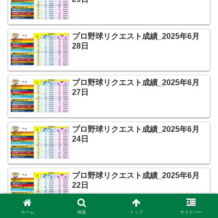
プロ野球リクエスト成績_2025年6月
28日
プロ野球リクエスト成績_2025年6月
27日
プロ野球リクエスト成績_2025年6月
24日
プロ野球リクエスト成績_2025年6月
22日
ホーム
検索
トップ
サイドバー