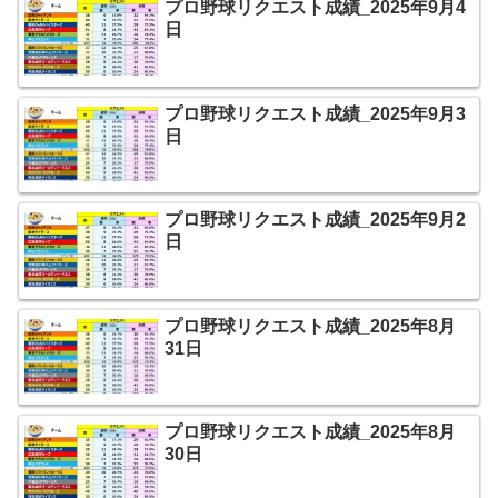
プロ野球リクエスト成績_2025年9月4
日
プロ野球リクエスト成績_2025年9月3
日
プロ野球リクエスト成績_2025年9月2
日
プロ野球リクエスト成績_2025年8月
31日
プロ野球リクエスト成績_2025年8月
30日