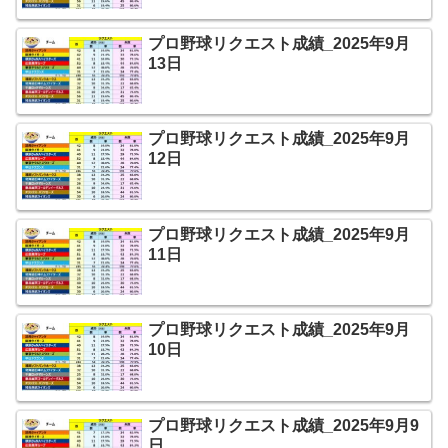
プロ野球リクエスト成績_2025年9月
13日
プロ野球リクエスト成績_2025年9月
12日
プロ野球リクエスト成績_2025年9月
11日
プロ野球リクエスト成績_2025年9月
10日
プロ野球リクエスト成績_2025年9月9
日