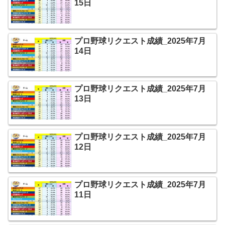
15日
プロ野球リクエスト成績_2025年7月
14日
プロ野球リクエスト成績_2025年7月
13日
プロ野球リクエスト成績_2025年7月
12日
プロ野球リクエスト成績_2025年7月
11日