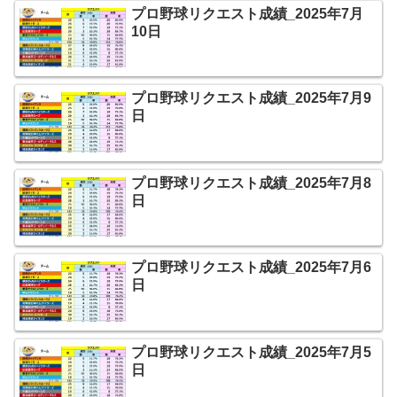
プロ野球リクエスト成績_2025年7月
10日
プロ野球リクエスト成績_2025年7月9
日
プロ野球リクエスト成績_2025年7月8
日
プロ野球リクエスト成績_2025年7月6
日
プロ野球リクエスト成績_2025年7月5
日