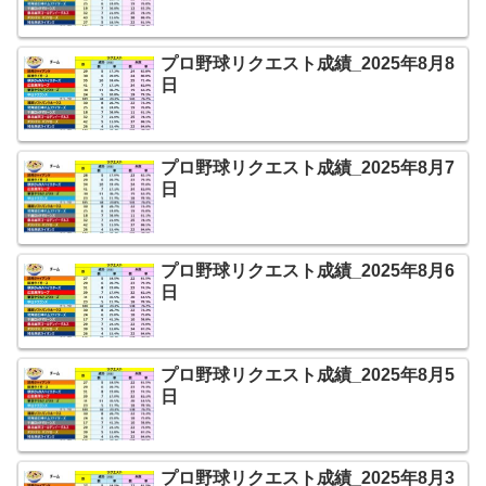
プロ野球リクエスト成績_2025年8月8
日
プロ野球リクエスト成績_2025年8月7
日
プロ野球リクエスト成績_2025年8月6
日
プロ野球リクエスト成績_2025年8月5
日
プロ野球リクエスト成績_2025年8月3