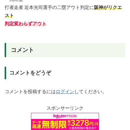
打者走者 近本光司選手の二塁アウト判定に
阪神がリクエ
スト
判定変わらずアウト
コメント
コメントをどうぞ
コメントを投稿するには
ログイン
してください。
スポンサーリンク