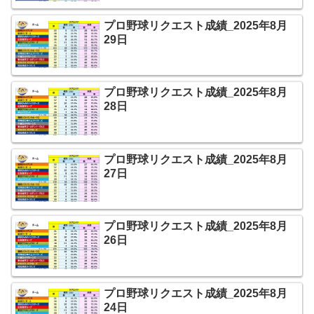
プロ野球リクエスト成績_2025年8月
29日
プロ野球リクエスト成績_2025年8月
28日
プロ野球リクエスト成績_2025年8月
27日
プロ野球リクエスト成績_2025年8月
26日
プロ野球リクエスト成績_2025年8月
24日