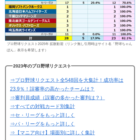
プロ野球リクエスト2025年 拡散歓迎（リンク無し引用時はサイト名「野球ちゃん
ぽん」表示を希望します）
2023年のプロ野球リクエスト
⇒プロ野球リクエスト全548回を大集計！成功率は
23.9％！誤審率の高かったチームは？
⇒審判員成績（誤審の多かった審判は？）
⇒すべての対戦カード別集計
⇒セ・リーグをもっと詳しく
⇒パ・リーグをもっと詳しく
⇒【マニア向け】場面別に詳しく集計