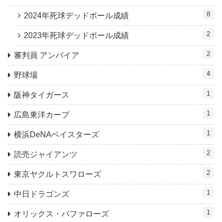
8
2024年死球デッドボール成績
2
2023年死球デッドボール成績
2
審判員 アンパイア
4
野球場
1
阪神タイガース
1
広島東洋カープ
1
横浜DeNAベイスターズ
2
読売ジャイアンツ
2
東京ヤクルトスワローズ
1
中日ドラゴンズ
1
オリックス・バファローズ