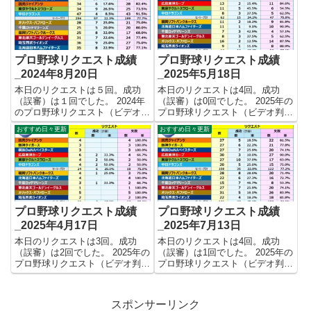
回、成功81回、失敗262回となり
億1千万円...
ました。 【リク...
プロ野球リクエスト成績
プロ野球リクエスト成績
_2024年8月20日
_2025年5月18日
本日のリクエストは５回。成功
本日のリクエストは4回。成功
（誤審）は１回でした。 2024年
（誤審）は0回でした。 2025年の
のプロ野球リクエスト（ビデオ判
プロ野球リクエスト（ビデオ判
定）成績を記録集計しています。
定）成績を記録集計しています。
おすすめ日々更新
おすすめ日々更新
今シーズンのリクエスト成功率は
今シーズンのリクエスト成功率は
これで23.2%。リクエスト数436
これで21.8%。リクエスト数124
回、成功101回、失敗335回とな
回、成功27回、失敗97回となり
りました。 【リク...
ました。 【リクエス...
プロ野球リクエスト成績
プロ野球リクエスト成績
_2025年4月17日
_2025年7月13日
本日のリクエストは3回。成功
本日のリクエストは4回。成功
（誤審）は2回でした。 2025年の
（誤審）は1回でした。 2025年の
プロ野球リクエスト（ビデオ判
プロ野球リクエスト（ビデオ判
定）成績を記録集計しています。
定）成績を記録集計しています。
今シーズンのリクエスト成功率は
今シーズンのリクエスト成功率は
これで18.6%。リクエスト数43
これで24.1%。リクエスト数303
スポンサーリンク
回、成功8回、失敗35回となりま
回、成功73回、失敗230回となり