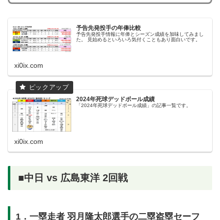
予告先発投手の年俸比較
予告先発投手情報に年俸とシーズン成績を加味してみまし
た。 見始めるといろいろ気付くこともあり面白いです。
xi0ix.com
2024年死球デッドボール成績
「2024年死球デッドボール成績」の記事一覧です。
xi0ix.com
■中日 vs 広島東洋 2回戦
1．一塁走者 羽月隆太郎選手の二塁盗塁セーフ