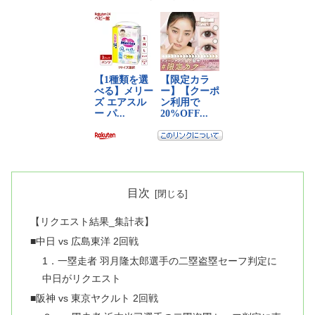
目次
【リクエスト結果_集計表】
■中日 vs 広島東洋 2回戦
1．一塁走者 羽月隆太郎選手の二塁盗塁セーフ判定に
中日がリクエスト
■阪神 vs 東京ヤクルト 2回戦