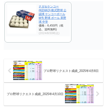
した。 【リクエスト結...
ました。 【リクエ...
ナガセケンコー
(KENKO) 軟式野球 公
認球 ケンコーボール
M号 野球 ボール 草野
球 中学
価格：6,450円（税
込、送料無料)
(2024/8/30時点)
プロ野球リクエスト成績_2025年4月8日
プロ野球リクエスト成績_2025年4月10日