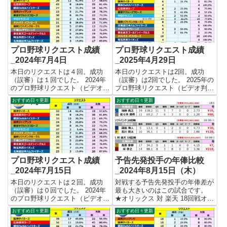
プロ野球リクエスト成績
プロ野球リクエスト成績
_2024年7月4日
_2025年4月29日
本日のリクエストは４回。成功
本日のリクエストは2回。成功
（誤審）は１回でした。 2024年
（誤審）は2回でした。 2025年の
のプロ野球リクエスト（ビデオ判
プロ野球リクエスト（ビデオ判
定）成績を記録集計しています。
定）成績を記録集計しています。
おすすめ日々更新
おすすめ日々更新
今シーズンのリクエスト成功率は
今シーズンのリクエスト成功率は
これで24.0%。リクエスト数312
これで20.5%。リクエスト数73
回、成功75回、失敗237回となり
回、成功15回、失敗58回となり
ました。 【リク...
ました。 【リクエスト...
プロ野球リクエスト成績
予告先発投手の年俸比較
_2024年7月15日
_2024年8月15日（木）
本日のリクエストは２回。成功
対戦する予告先発投手の年俸差が
（誤審）は０回でした。 2024年
最も大きいのはこの試合です。
のプロ野球リクエスト（ビデオ判
★オリックス 対 楽天 18回戦オリ
定）成績を記録集計しています。
ックス 髙島 泰都 ¥7,000,000楽天
おすすめ日々更新
おすすめ日々更新
今シーズンのリクエスト成功率は
岸 孝之 ¥210,000,000 年俸差
これで23.6%。リクエスト数343
¥203,000,000 今更ですが、年収2