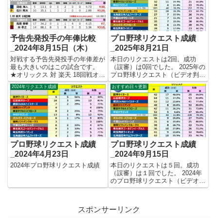
りました。 【リク...
ト関連 ⇒2023年のプロ...
予告先発投手の年俸比較
プロ野球リクエスト成績
_2024年8月15日（木）
_2025年8月21日
対戦する予告先発投手の年俸差が
本日のリクエストは2回。成功
最も大きいのはこの試合です。
（誤審）は0回でした。 2025年の
★オリックス 対 楽天 18回戦オリ
プロ野球リクエスト（ビデオ判
ックス 髙島 泰都 ¥7,000,000楽天
定）成績を記録集計しています。
2024年リクエスト成績
おすすめ日々更新
岸 孝之 ¥210,000,000 年俸差
今シーズンのリクエスト成功率は
¥203,000,000 今更ですが、年収2
これで22.4%。リクエスト数392
億1千万円...
回、成功88回、失敗304回となり
ました。 【リクエ...
プロ野球リクエスト成績
プロ野球リクエスト成績
_2024年4月23日
_2024年9月15日
2024年プロ野球リクエスト成績
本日のリクエストは５回。成功
（誤審）は１回でした。 2024年
のプロ野球リクエスト（ビデオ判
定）成績を記録集計しています。
今シーズンのリクエスト成功率は
これで22.7%。リクエスト数510
スポンサーリンク
回、成功116回、失敗394回とな