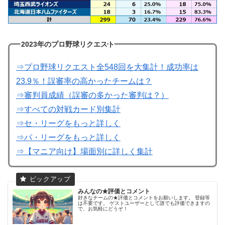
2023年のプロ野球リクエスト
⇒プロ野球リクエスト全548回を大集計！成功率は
23.9％！誤審率の高かったチームは？
⇒審判員成績（誤審の多かった審判は？）
⇒すべての対戦カード別集計
⇒セ・リーグをもっと詳しく
⇒パ・リーグをもっと詳しく
⇒【マニア向け】場面別に詳しく集計
みんなの★評価とコメント
好きなチームの★評価とコメントをお願いします。 登録等
は不要です。 ゲストユーザーとして誰でも評価できますの
で、お気軽にどうぞ！