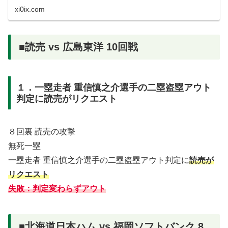
xi0ix.com
■読売 vs 広島東洋 10回戦
１．一塁走者 重信慎之介選手の二塁盗塁アウト
判定に読売がリクエスト
８回裏 読売の攻撃
無死一塁
一塁走者 重信慎之介選手の二塁盗塁アウト判定に
読売が
リクエスト
失敗：判定変わらずアウト
■北海道日本ハム vs 福岡ソフトバンク 8