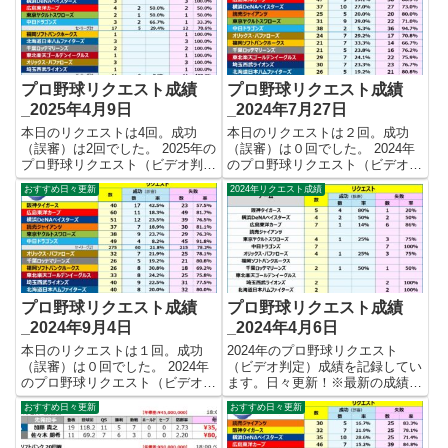
プロ野球リクエスト成績
プロ野球リクエスト成績
_2025年4月9日
_2024年7月27日
本日のリクエストは4回。成功
本日のリクエストは２回。成功
（誤審）は2回でした。 2025年の
（誤審）は０回でした。 2024年
プロ野球リクエスト（ビデオ判
のプロ野球リクエスト（ビデオ判
定）成績を記録集計しています。
定）成績を記録集計しています。
おすすめ日々更新
2024年リクエスト成績
今シーズンのリクエスト成功率は
今シーズンのリクエスト成功率は
これで17.9%。リクエスト数28
これで23.8%。リクエスト数365
回、成功5回、失敗23回となりま
回、成功87回、失敗278回となり
した。 【リクエスト結...
ました。 【リク...
プロ野球リクエスト成績
プロ野球リクエスト成績
_2024年9月4日
_2024年4月6日
本日のリクエストは１回。成功
2024年のプロ野球リクエスト
（誤審）は０回でした。 2024年
（ビデオ判定）成績を記録してい
のプロ野球リクエスト（ビデオ判
ます。日々更新！※最新の成績は
定）成績を記録集計しています。
コチラ 本日のリクエストは３
おすすめ日々更新
おすすめ日々更新
今シーズンのリクエスト成功率は
回。成功（誤審）は０回でした。
これで22.2%。リクエスト数472
【リクエスト結果_集計表】 ★お
回、成功105回、失敗367回とな
薦めの2023年プロ野球リクエス