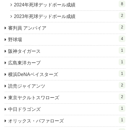
8
2024年死球デッドボール成績
2
2023年死球デッドボール成績
2
審判員 アンパイア
4
野球場
1
阪神タイガース
1
広島東洋カープ
1
横浜DeNAベイスターズ
2
読売ジャイアンツ
2
東京ヤクルトスワローズ
1
中日ドラゴンズ
1
オリックス・バファローズ