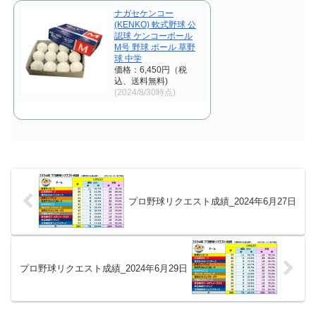
りました。 【リク...
ナガセケンコー
(KENKO) 軟式野球 公
認球 ケンコーボール
M号 野球 ボール 草野
球 中学
価格：6,450円（税
込、送料無料)
(2024/8/30時点)
プロ野球リクエスト成績_2024年6月27日
プロ野球リクエスト成績_2024年6月29日