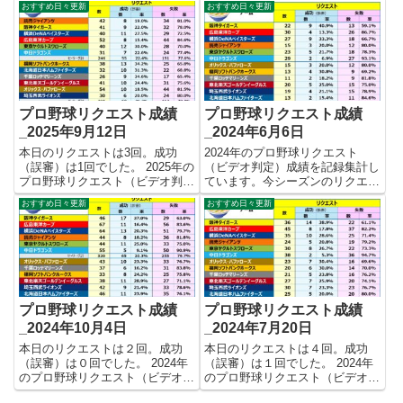
おすすめ日々更新
おすすめ日々更新
今シーズンのリクエスト成功率は
ます。登録不要のゲストユーザー
これで23.4%。リクエスト数440
で可能なので気軽にどうぞ！
回、成功103回、失敗337回とな
★評価結果 あなたの★評価＆コ
りました。 【リク...
メント
プロ野球リクエスト成績
プロ野球リクエスト成績
_2025年9月12日
_2024年6月6日
本日のリクエストは3回。成功
2024年のプロ野球リクエスト
（誤審）は1回でした。 2025年の
（ビデオ判定）成績を記録集計し
プロ野球リクエスト（ビデオ判
ています。今シーズンのリクエス
定）成績を記録集計しています。
ト成功率はここまで21.9%。リク
おすすめ日々更新
おすすめ日々更新
今シーズンのリクエスト成功率は
エスト数237回、成功52回、失敗
これで24.2%。リクエスト数467
185回です。 本日のリクエストは
回、成功113回、失敗354回とな
４回。成功（誤審）は１回でし
りました。 【リク...
た。 【リクエスト結...
プロ野球リクエスト成績
プロ野球リクエスト成績
_2024年10月4日
_2024年7月20日
本日のリクエストは２回。成功
本日のリクエストは４回。成功
（誤審）は０回でした。 2024年
（誤審）は１回でした。 2024年
のプロ野球リクエスト（ビデオ判
のプロ野球リクエスト（ビデオ判
定）成績を記録集計しています。
定）成績を記録集計しています。