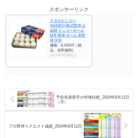
今シーズンのリクエスト成功率は
今シーズンのリクエスト成功率は
これで21.5%。リクエスト数559
これで23.7%。リクエスト数354
スポンサーリンク
回、成功120回、失敗439回とな
回、成功84回、失敗270回となり
りました。 【リク...
ました。 【リク...
ナガセケンコー
(KENKO) 軟式野球 公
認球 ケンコーボール
M号 野球 ボール 草野
球 中学
価格：6,450円（税
込、送料無料)
(2024/8/30時点)
予告先発投手の年俸比較_2024年8月12日
（月）
プロ野球リクエスト成績_2024年8月12日