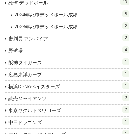
10
死球 デッドボール
8
2024年死球デッドボール成績
2
2023年死球デッドボール成績
2
審判員 アンパイア
4
野球場
1
阪神タイガース
1
広島東洋カープ
1
横浜DeNAベイスターズ
2
読売ジャイアンツ
2
東京ヤクルトスワローズ
1
中日ドラゴンズ
1