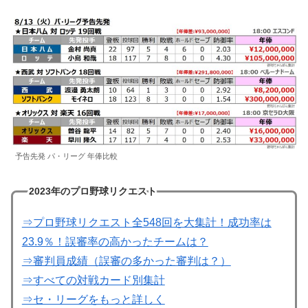
予告先発 パ・リーグ 年俸比較
2023年のプロ野球リクエスト
⇒プロ野球リクエスト全548回を大集計！成功率は
23.9％！誤審率の高かったチームは？
⇒審判員成績（誤審の多かった審判は？）
⇒すべての対戦カード別集計
⇒セ・リーグをもっと詳しく