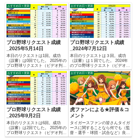
おすすめ日々更新
おすすめ日々更新
プロ野球リクエスト成績
プロ野球リクエスト成績
_2025年5月14日
_2024年7月12日
本日のリクエストは1回。成功
本日のリクエストは３回。成功
（誤審）は0回でした。 2025年の
（誤審）は１回でした。 2024年
プロ野球リクエスト（ビデオ判
のプロ野球リクエスト（ビデオ判
定）成績を記録集計しています。
定）成績を記録集計しています。
おすすめ日々更新
おすすめ日々更新
今シーズンのリクエスト成功率は
今シーズンのリクエスト成功率は
これで22.1%。リクエスト数113
これで23.7%。リクエスト数334
回、成功25回、失敗88回となり
回、成功79回、失敗255回となり
ました。 【リクエス...
ました。 【リク...
プロ野球リクエスト成績
虎ファンによる★評価＆コ
_2025年9月2日
メント
本日のリクエストは6回。成功
タイガースファンの皆さんタイガ
（誤審）は2回でした。 2025年の
ースに関することなら何でも（監
プロ野球リクエスト（ビデオ判
督・選手・球団・試合など）良い
定）成績を記録集計しています。
ので★評価＆コメントをお願いし