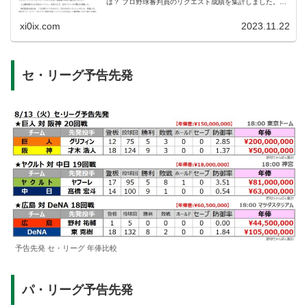
は？ プロ野球審判員のリクエスト成績を集計しました。厳
しい表現となりますが、『判定が覆る＝誤審だった』とい
うことになります。なお、集計...
xi0ix.com
2023.11.22
セ・リーグ予告先発
予告先発 セ・リーグ 年俸比較
パ・リーグ予告先発