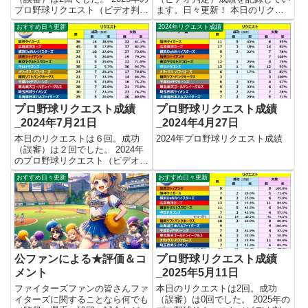
プロ野球リクエスト（ビデオ判
ます。日々更新！ 本日のリクエ
定）成績を記録集計しています。
ストは５回。成功（誤審）は０回
おすすめ日々更新
2024年リクエスト成績
今シーズンのリクエスト成功率は
でした。 【リクエスト結果_集計
これで17.9%。リクエスト数28
表】 ※5/19 横浜DeNA大和選手
回、成功5回、失敗23回となりま
のリクエストが漏れていたので修
した。 【リクエスト結...
正しております。 成...
プロ野球リクエスト成績
プロ野球リクエスト成績
_2024年7月21日
_2024年4月27日
本日のリクエストは６回。成功
2024年プロ野球リクエスト成績
（誤審）は２回でした。 2024年
のプロ野球リクエスト（ビデオ判
定）成績を記録集計しています。
おすすめ日々更新
おすすめ日々更新
今シーズンのリクエスト成功率は
これで23.9%。リクエスト数360
回、成功86回、失敗274回となり
ました。 【リク...
公ファンによる★評価＆コ
プロ野球リクエスト成績
メント
_2025年5月11日
ファイターズファンの皆さんファ
本日のリクエストは2回。成功
イターズに関することなら何でも
（誤審）は0回でした。 2025年の