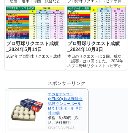
（監督・選手・球団・試合など）
プロ野球リクエスト（ビデオ判
良いので★評価＆コメントをお願
定）成績を記録集計しています。
2024年リクエスト成績
おすすめ日々更新
いします。登録不要のゲストユー
今シーズンのリクエスト成功率は
ザーで可能なので気軽にどうぞ！
これで23.4%。リクエスト数107
★評価結果 あなたの★評価＆
回、成功25回、失敗82回となり
コメント
ました。 【リクエス...
プロ野球リクエスト成績
プロ野球リクエスト成績
_2024年5月14日
_2024年10月3日
2024年プロ野球リクエスト成績
本日のリクエストは２回。成功
（誤審）は０回でした。 2024年
のプロ野球リクエスト（ビデオ判
定）成績を記録集計しています。
今シーズンのリクエスト成功率は
これで21.5%。リクエスト数557
スポンサーリンク
回、成功120回、失敗437回とな
りました。 【リク...
ナガセケンコー
(KENKO) 軟式野球 公
認球 ケンコーボール
M号 野球 ボール 草野
球 中学
価格：6,450円（税
込、送料無料)
(2024/8/30時点)