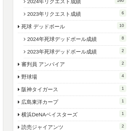
160
2024年リクエスト成績
6
2023年リクエスト成績
10
死球 デッドボール
8
2024年死球デッドボール成績
2
2023年死球デッドボール成績
2
審判員 アンパイア
4
野球場
1
阪神タイガース
1
広島東洋カープ
1
横浜DeNAベイスターズ
2
読売ジャイアンツ