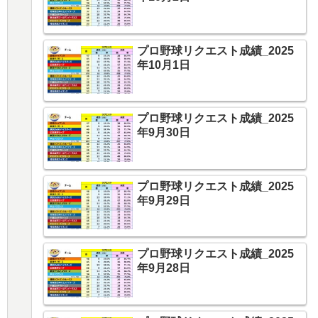
プロ野球リクエスト成績_2025
年10月1日
プロ野球リクエスト成績_2025
年9月30日
プロ野球リクエスト成績_2025
年9月29日
プロ野球リクエスト成績_2025
年9月28日