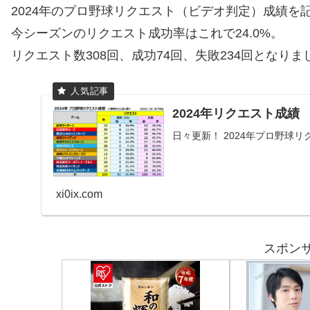
2024年のプロ野球リクエスト（ビデオ判定）成績を
今シーズンのリクエスト成功率はこれで24.0%。
リクエスト数308回、成功74回、失敗234回となりま
2024年リクエスト成績
日々更新！ 2024年プロ野球
xi0ix.com
スポン