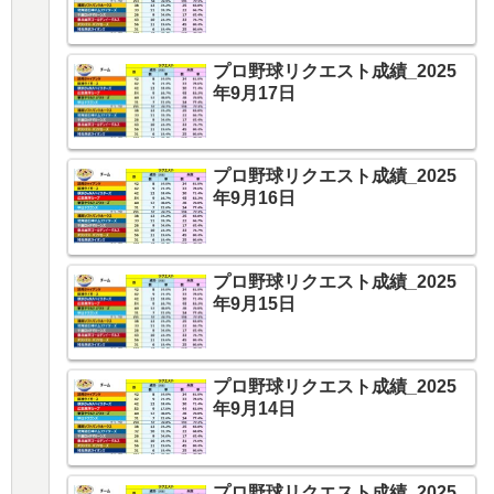
プロ野球リクエスト成績_2025
年9月17日
プロ野球リクエスト成績_2025
年9月16日
プロ野球リクエスト成績_2025
年9月15日
プロ野球リクエスト成績_2025
年9月14日
プロ野球リクエスト成績_2025