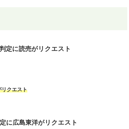
フ判定に読売がリクエスト
がリクエスト
判定に広島東洋がリクエスト