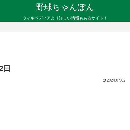
野球ちゃんぽん
ウィキペディアより詳しい情報もあるサイト！
2日
2024.07.02